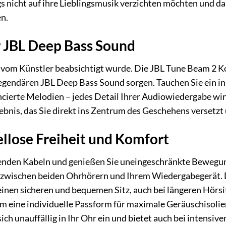
 nicht auf ihre Lieblingsmusik verzichten möchten und da
n.
 JBL Deep Bass Sound
ie vom Künstler beabsichtigt wurde. Die JBL Tune Beam 2
 legendären JBL Deep Bass Sound sorgen. Tauchen Sie ein in
ncierte Melodien – jedes Detail Ihrer Audiowiedergabe w
ebnis, das Sie direkt ins Zentrum des Geschehens versetzt 
ellose Freiheit und Komfort
renden Kabeln und genießen Sie uneingeschränkte Bewegun
 zwischen beiden Ohrhörern und Ihrem Wiedergabegerät.
einen sicheren und bequemen Sitz, auch bei längeren Hörs
um eine individuelle Passform für maximale Geräuschisoli
ich unauffällig in Ihr Ohr ein und bietet auch bei intensive