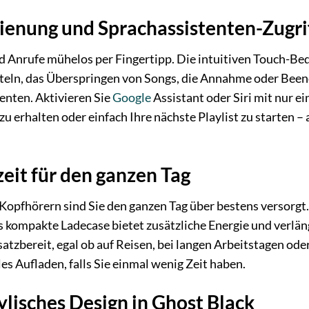
dienung und Sprachassistenten-Zugri
nd Anrufe mühelos per Fingertipp. Die intuitiven Touch-B
eln, das Überspringen von Songs, die Annahme oder Beend
enten. Aktivieren Sie
Google
Assistant oder Siri mit nur e
zu erhalten oder einfach Ihre nächste Playlist zu starten 
eit für den ganzen Tag
opfhörern sind Sie den ganzen Tag über bestens versorgt.
s kompakte Ladecase bietet zusätzliche Energie und verlän
atzbereit, egal ob auf Reisen, bei langen Arbeitstagen o
es Aufladen, falls Sie einmal wenig Zeit haben.
ylisches Design in Ghost Black