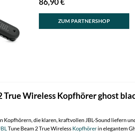
86,90
€
ZUM PARTNERSHOP
 True Wireless Kopfhörer ghost blac
n Kopfhörern, die klaren, kraftvollen JBL-Sound liefern u
JBL
Tune Beam 2 True Wireless
Kopfhörer
in elegantem Ghos