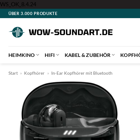
Zum
WS_OK_8.4.24
Inhalt
ÜBER 3.000 PRODUKTE
springen
HEIMKINO
HIFI
KABEL & ZUBEHÖR
KOPFH
Start
»
Kopfhörer
»
In-Ear Kopfhörer mit Bluetooth