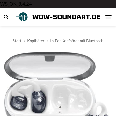
Zum
WS_OK_8.4.24
Inhalt
springen
Start
»
Kopfhörer
»
In-Ear Kopfhörer mit Bluetooth