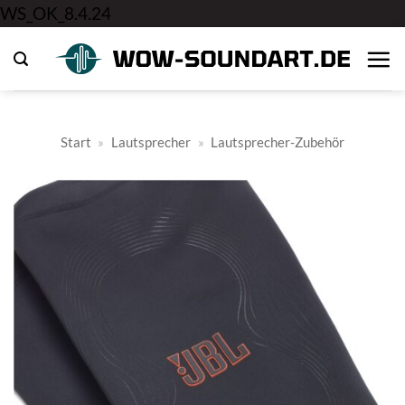
Zum
WS_OK_8.4.24
Inhalt
springen
Start
»
Lautsprecher
»
Lautsprecher-Zubehör