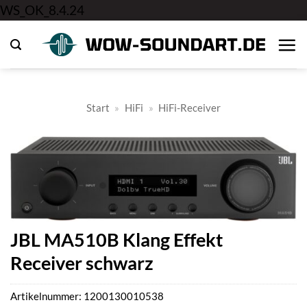
Zum
WS_OK_8.4.24
Inhalt
springen
Start
»
HiFi
»
HiFi-Receiver
JBL MA510B Klang Effekt
Receiver schwarz
Artikelnummer:
1200130010538