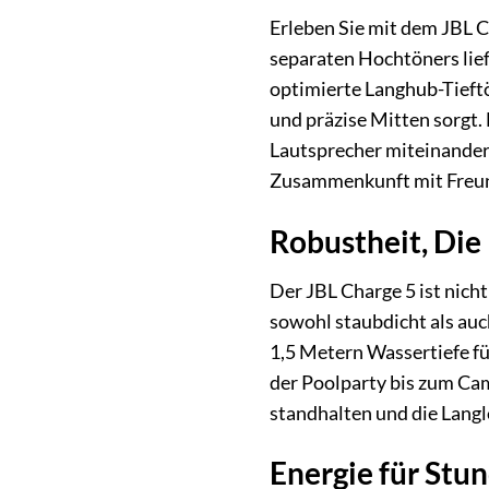
Erleben Sie mit dem JBL 
separaten Hochtöners lief
optimierte Langhub-Tieftö
und präzise Mitten sorgt
Lautsprecher miteinander 
Zusammenkunft mit Freun
Robustheit, Die
Der JBL Charge 5 ist nicht
sowohl staubdicht als auc
1,5 Metern Wassertiefe fü
der Poolparty bis zum Cam
standhalten und die Langl
Energie für Stu