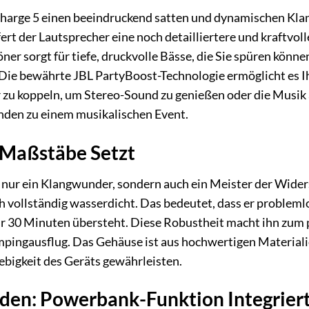
Charge 5 einen beeindruckend satten und dynamischen Klan
ert der Lautsprecher eine noch detailliertere und kraftvo
ner sorgt für tiefe, druckvolle Bässe, die Sie spüren kön
. Die bewährte JBL PartyBoost-Technologie ermöglicht es
zu koppeln, um Stereo-Sound zu genießen oder die Musik au
den zu einem musikalischen Event.
 Maßstäbe Setzt
 nur ein Klangwunder, sondern auch ein Meister der Widerst
h vollständig wasserdicht. Das bedeutet, dass er probleml
r 30 Minuten übersteht. Diese Robustheit macht ihn zum pe
pingausflug. Das Gehäuse ist aus hochwertigen Materiali
ebigkeit des Geräts gewährleisten.
nden: Powerbank-Funktion Integrier