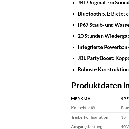
JBL Original Pro Sound
Bluetooth 5.1:
Bietet e
IP67 Staub- und Wasse
20 Stunden Wiedergab
Integrierte Powerban
JBL PartyBoost:
Koppel
Robuste Konstruktion
Produktdaten i
MERKMAL
SPE
Konnektivität
Blue
Treiberkonfiguration
1 x 
Ausgangsleistung
40 W