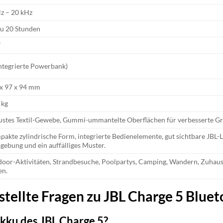
z – 20 kHz
zu 20 Stunden
7
integrierte Powerbank)
x 97 x 94 mm
 kg
stes Textil-Gewebe, Gummi-ummantelte Oberflächen für verbesserte Griff
akte zylindrische Form, integrierte Bedienelemente, gut sichtbare JBL-L
gebung und ein auffälliges Muster.
oor-Aktivitäten, Strandbesuche, Poolpartys, Camping, Wandern, Zuhause
en.
stellte Fragen zu JBL Charge 5 Blue
Akku des JBL Charge 5?