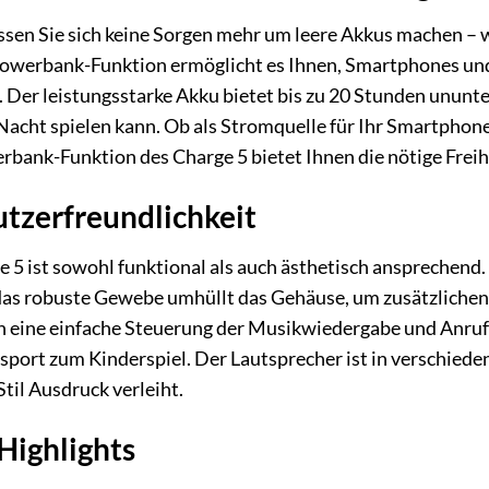
sen Sie sich keine Sorgen mehr um leere Akkus machen – w
 Powerbank-Funktion ermöglicht es Ihnen, Smartphones und
 Der leistungsstarke Akku bietet bis zu 20 Stunden unun
 Nacht spielen kann. Ob als Stromquelle für Ihr Smartpho
erbank-Funktion des Charge 5 bietet Ihnen die nötige Freih
tzerfreundlichkeit
 5 ist sowohl funktional als auch ästhetisch ansprechen
 das robuste Gewebe umhüllt das Gehäuse, um zusätzlichen
n eine einfache Steuerung der Musikwiedergabe und Anru
ort zum Kinderspiel. Der Lautsprecher ist in verschieden
til Ausdruck verleiht.
Highlights