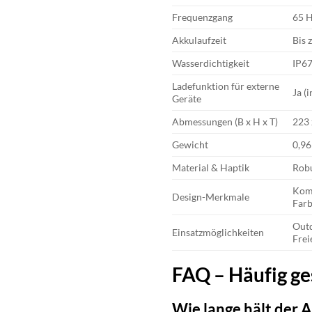
Frequenzgang
65 H
Akkulaufzeit
Bis 
Wasserdichtigkeit
IP6
Ladefunktion für externe
Ja (
Geräte
Abmessungen (B x H x T)
223 
Gewicht
0,96
Material & Haptik
Robu
Komp
Design-Merkmale
Farb
Outd
Einsatzmöglichkeiten
Frei
FAQ – Häufig ge
Wie lange hält der 