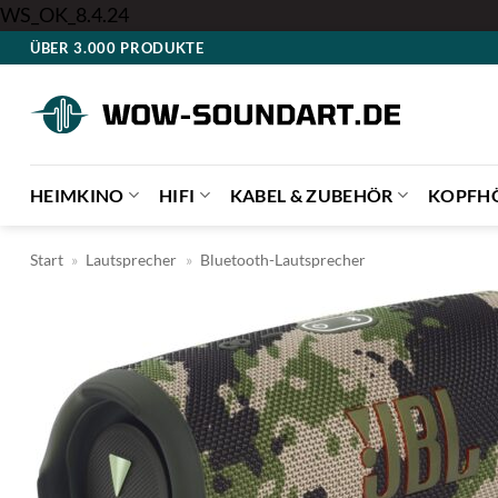
Zum
WS_OK_8.4.24
Inhalt
ÜBER 3.000 PRODUKTE
springen
HEIMKINO
HIFI
KABEL & ZUBEHÖR
KOPFH
Start
»
Lautsprecher
»
Bluetooth-Lautsprecher