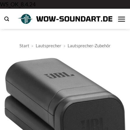
Zum
WS_OK_8.4.24
Inhalt
springen
Start
»
Lautsprecher
»
Lautsprecher-Zubehör