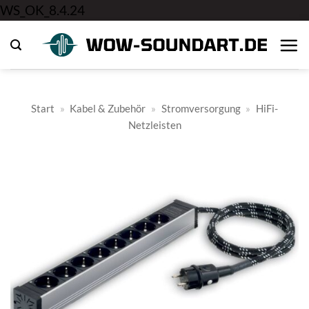
Zum
WS_OK_8.4.24
Inhalt
springen
Start
»
Kabel & Zubehör
»
Stromversorgung
»
HiFi-
Netzleisten