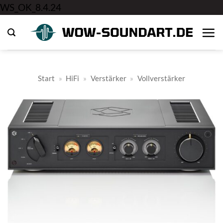
Zum
WS_OK_8.4.24
Inhalt
springen
Start
»
HiFi
»
Verstärker
»
Vollverstärker