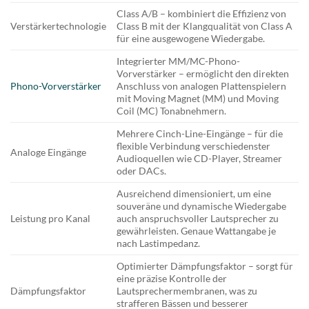
Class A/B – kombiniert die Effizienz von
Verstärkertechnologie
Class B mit der Klangqualität von Class A
für eine ausgewogene Wiedergabe.
Integrierter MM/MC-Phono-
Vorverstärker – ermöglicht den direkten
Phono-Vorverstärker
Anschluss von analogen Plattenspielern
mit Moving Magnet (MM) und Moving
Coil (MC) Tonabnehmern.
Mehrere Cinch-Line-Eingänge – für die
flexible Verbindung verschiedenster
Analoge Eingänge
Audioquellen wie CD-Player, Streamer
oder DACs.
Ausreichend dimensioniert, um eine
souveräne und dynamische Wiedergabe
Leistung pro Kanal
auch anspruchsvoller Lautsprecher zu
gewährleisten. Genaue Wattangabe je
nach Lastimpedanz.
Optimierter Dämpfungsfaktor – sorgt für
eine präzise Kontrolle der
Dämpfungsfaktor
Lautsprechermembranen, was zu
strafferen Bässen und besserer