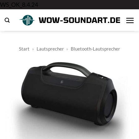
Zum
WS_OK_8.4.24
Inhalt
springen
Start
»
Lautsprecher
»
Bluetooth-Lautsprecher