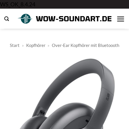
Zum
WS_OK_8.4.24
Inhalt
springen
Start
»
Kopfhörer
»
Over-Ear Kopfhörer mit Bluetoooth