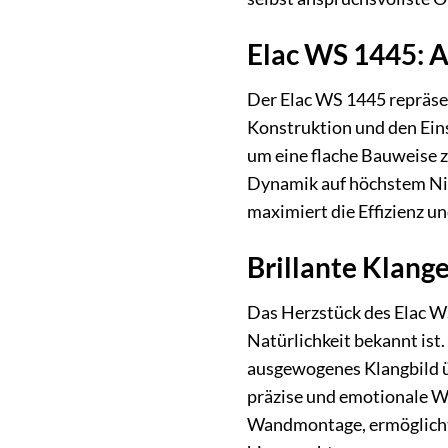
Elac WS 1445: A
Der Elac WS 1445 repräse
Konstruktion und den Ei
um eine flache Bauweise z
Dynamik auf höchstem Nive
maximiert die Effizienz u
Brillante Klang
Das Herzstück des Elac WS
Natürlichkeit bekannt ist
ausgewogenes Klangbild ü
präzise und emotionale W
Wandmontage, ermöglicht 