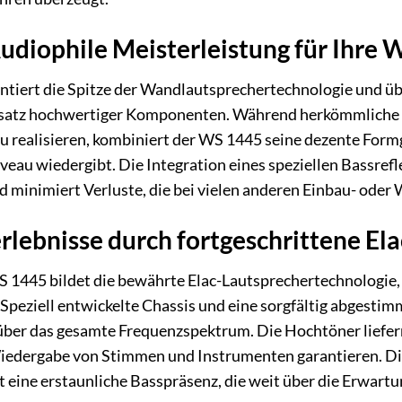
udiophile Meisterleistung für Ihre
ntiert die Spitze der Wandlautsprechertechnologie und üb
nsatz hochwertiger Komponenten. Während herkömmliche W
u realisieren, kombiniert der WS 1445 seine dezente For
au wiedergibt. Die Integration eines speziellen Bassrefle
nd minimiert Verluste, die bei vielen anderen Einbau- ode
erlebnisse durch fortgeschrittene El
 1445 bildet die bewährte Elac-Lautsprechertechnologie, d
. Speziell entwickelte Chassis und eine sorgfältig abgest
ber das gesamte Frequenzspektrum. Die Hochtöner liefern 
iedergabe von Stimmen und Instrumenten garantieren. Die 
eine erstaunliche Basspräsenz, die weit über die Erwart