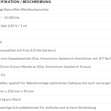
ZIFIKATION / BESCHREIBUNG
ge Bassreflex Wandlautsprecher
 – 35.000 Hz
 (bei 2,83 V / 1 m)
W
kompatibel mit 4 bis 8 Ω Verstärkern)
5 mm Gewebekalotte (Elac Aluminium-Sandwich-Hochtöner mit JET-Tech
150 mm Konus-Membran (Elac Aluminium-Sandwich-Konus)
0 Hz
eflex, speziell für Wandmontage optimiertes Gehäuse mit nach vorne ger
mm x 250 mm x 90 mm
,5 kg pro Stück
wertige Schraubklemmen für einfache und sichere Verbindung