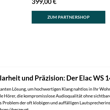
399,00
€
ZUM PARTNERSHOP
larheit und Präzision: Der Elac WS
eganten Lösung, um hochwertigen Klang nahtlos in Ihr Woh
le Hörer, die kompromisslose Audioqualität ohne sichtb
 Problem der oft klobigen und auffälligen Lautsprecherinst
Ohren überzeugt.