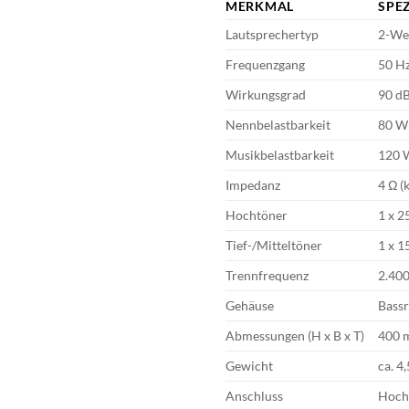
MERKMAL
SPE
Lautsprechertyp
2-We
Frequenzgang
50 Hz
Wirkungsgrad
90 dB
Nennbelastbarkeit
80 W
Musikbelastbarkeit
120 
Impedanz
4 Ω (
Hochtöner
1 x 2
Tief-/Mitteltöner
1 x 
Trennfrequenz
2.40
Gehäuse
Bassr
Abmessungen (H x B x T)
400 
Gewicht
ca. 4
Anschluss
Hoch