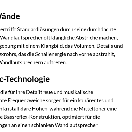
 Wände
ertrifft Standardlösungen durch seine durchdachte
andlautsprecher oft klangliche Abstriche machen,
mgebung mit einem Klangbild, das Volumen, Details und
xrohrs, das die Schallenergie nach vorne abstrahlt,
r Wandlautsprechern auftreten.
ac-Technologie
ie für ihre Detailtreue und musikalische
immte Frequenzweiche sorgen für ein kohärentes und
kristallklare Höhen, während die Mitteltöner eine
Bassreflex-Konstruktion, optimiert für die
ungen an einen schlanken Wandlautsprecher