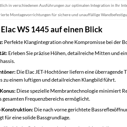
tlich in verschiedenen Ausführungen zur optimalen Integration in Ihr In
rierte Montagevorrichtungen für sichere und unauffällige Wandbefestig
 Elac WS 1445 auf einen Blick
z:
Perfekte Klangintegration ohne Kompromisse bei der Bod
tät:
Erleben Sie präzise Höhen, detailreiche Mitten und e
Chassis.
htöner:
Die Elac JET-Hochtöner liefern eine überragende 
 zu einem luftigen und detailreichen Klangbild führt.
Konus:
Diese spezielle Membrantechnologie minimiert Re
s gesamten Frequenzbereichs ermöglicht.
-Konstruktion:
Die nach vorne gerichtete Bassreflexöffnun
 für eine solide Bassgrundlage.