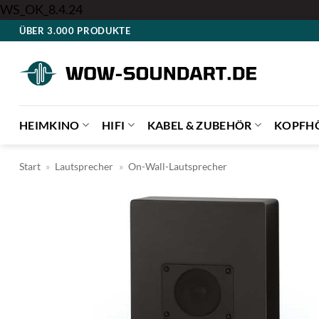
Zum
WS_OK_8.4.24
Inhalt
ÜBER 3.000 PRODUKTE
springen
HEIMKINO
HIFI
KABEL & ZUBEHÖR
KOPFH
Start
»
Lautsprecher
»
On-Wall-Lautsprecher