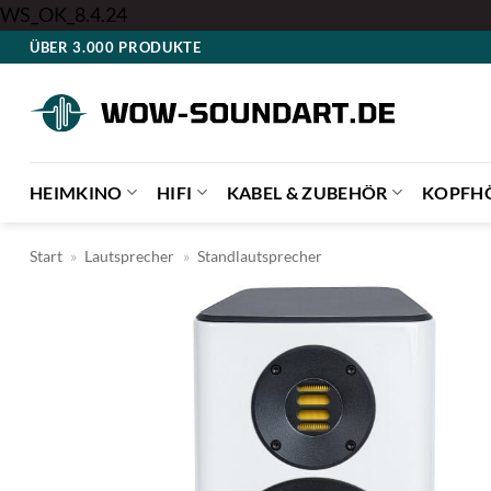
Zum
WS_OK_8.4.24
Inhalt
ÜBER 3.000 PRODUKTE
springen
HEIMKINO
HIFI
KABEL & ZUBEHÖR
KOPFH
Start
»
Lautsprecher
»
Standlautsprecher