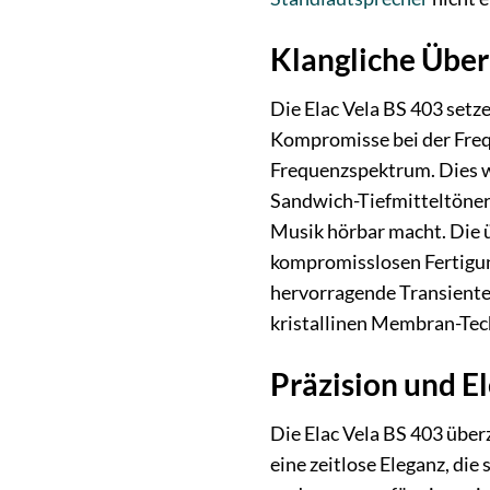
Klangliche Über
Die Elac Vela BS 403 setz
Kompromisse bei der Freq
Frequenzspektrum. Dies w
Sandwich-Tiefmitteltöner 
Musik hörbar macht. Die 
kompromisslosen Fertigung
hervorragende Transienten
kristallinen Membran-Tec
Präzision und E
Die Elac Vela BS 403 über
eine zeitlose Eleganz, di