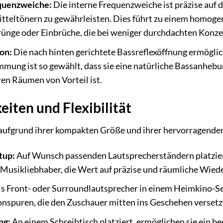
quenzweiche:
Die interne Frequenzweiche ist präzise auf 
itteltönern zu gewährleisten. Dies führt zu einem homog
ünge oder Einbrüche, die bei weniger durchdachten Konze
on:
Die nach hinten gerichtete Bassreflexöffnung ermöglich
mung ist so gewählt, dass sie eine natürliche Bassanhebu
ren Räumen von Vorteil ist.
eiten und Flexibilität
 aufgrund ihrer kompakten Größe und ihrer hervorragenden 
tup:
Auf Wunsch passenden Lautsprecherständern platziert, 
Musikliebhaber, die Wert auf präzise und räumliche Wied
s Front- oder Surroundlautsprecher in einem Heimkino-Set
nspuren, die den Zuschauer mitten ins Geschehen versetz
ng:
An einem Schreibtisch platziert, ermöglichen sie ein b