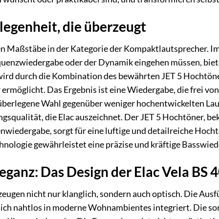
legenheit, die überzeugt
en Maßstäbe in der Kategorie der Kompaktlautsprecher. Im
uenzwiedergabe oder der Dynamik eingehen müssen, bietet
ird durch die Kombination des bewährten JET 5 Hochtöne
ermöglicht. Das Ergebnis ist eine Wiedergabe, die frei von
überlegene Wahl gegenüber weniger hochentwickelten Lauts
squalität, die Elac auszeichnet. Der JET 5 Hochtöner, be
wiedergabe, sorgt für eine luftige und detailreiche Hocht
hnologie gewährleistet eine präzise und kräftige Basswie
leganz: Das Design der Elac Vela BS 
zeugen nicht nur klanglich, sondern auch optisch. Die Aus
e sich nahtlos in moderne Wohnambientes integriert. Die 