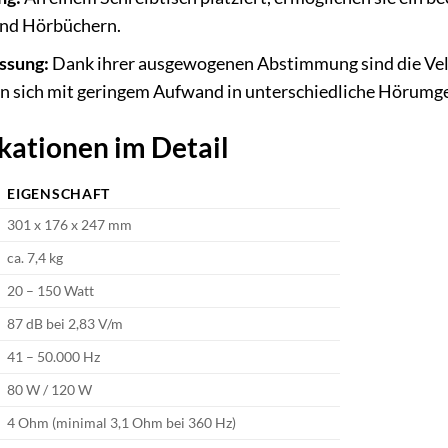
und Hörbüchern.
ssung:
Dank ihrer ausgewogenen Abstimmung sind die Vela
n sich mit geringem Aufwand in unterschiedliche Hörumge
kationen im Detail
EIGENSCHAFT
301 x 176 x 247 mm
ca. 7,4 kg
20 – 150 Watt
87 dB bei 2,83 V/m
41 – 50.000 Hz
80 W / 120 W
4 Ohm (minimal 3,1 Ohm bei 360 Hz)