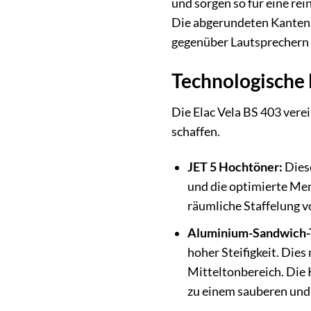
und sorgen so für eine re
Die abgerundeten Kanten r
gegenüber Lautsprechern m
Technologische 
Die Elac Vela BS 403 ver
schaffen.
JET 5 Hochtöner:
Dies
und die optimierte Mem
räumliche Staffelung v
Aluminium-Sandwich-T
hoher Steifigkeit. Die
Mitteltonbereich. Die 
zu einem sauberen und 