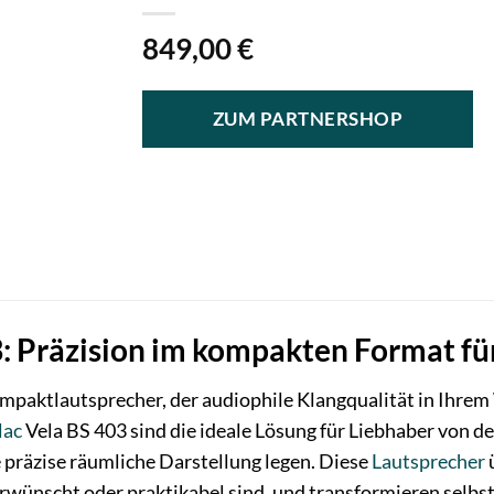
849,00
€
ZUM PARTNERSHOP
3: Präzision im kompakten Format fü
mpaktlautsprecher, der audiophile Klangqualität in Ihre
lac
Vela BS 403 sind die ideale Lösung für Liebhaber von d
 präzise räumliche Darstellung legen. Diese
Lautsprecher
rwünscht oder praktikabel sind, und transformieren selbs