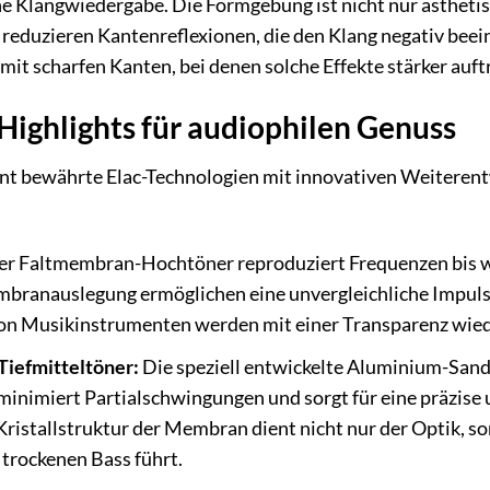
ine Klangwiedergabe. Die Formgebung ist nicht nur ästheti
eduzieren Kantenreflexionen, die den Klang negativ beeinf
it scharfen Kanten, bei denen solche Effekte stärker auft
Highlights für audiophilen Genuss
eint bewährte Elac-Technologien mit innovativen Weiteren
er Faltmembran-Hochtöner reproduziert Frequenzen bis we
branauslegung ermöglichen eine unvergleichliche Impulst
on Musikinstrumenten werden mit einer Transparenz wieder
iefmitteltöner:
Die speziell entwickelte Aluminium-San
s minimiert Partialschwingungen und sorgt für eine präzi
Kristallstruktur der Membran dient nicht nur der Optik, so
trockenen Bass führt.