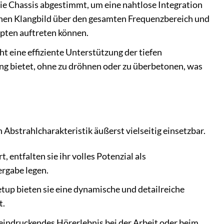
die Chassis abgestimmt, um eine nahtlose Integration
enen Klangbild über den gesamten Frequenzbereich und
pten auftreten können.
t eine effiziente Unterstützung der tiefen
ng bietet, ohne zu dröhnen oder zu überbetonen, was
Abstrahlcharakteristik äußerst vielseitig einsetzbar.
entfalten sie ihr volles Potenzial als
ergabe legen.
up bieten sie eine dynamische und detailreiche
t.
eeindruckendes Hörerlebnis bei der Arbeit oder beim