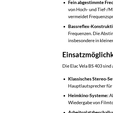
Fein abgestimmte Fre
von Hoch- und Tief-/M
vermeidet Frequenzspr
Bassreflex-Konstrukti
Frequenzen. Die Abstim
insbesondere in kleine
Einsatzmöglichk
Die Elac Vela BS 403 sind
Klassisches Stereo-Se
Hauptlautsprecher für 
Heimkino-Systeme:
Al
Wiedergabe von Filmto
Arbeitsplatzbeschallu