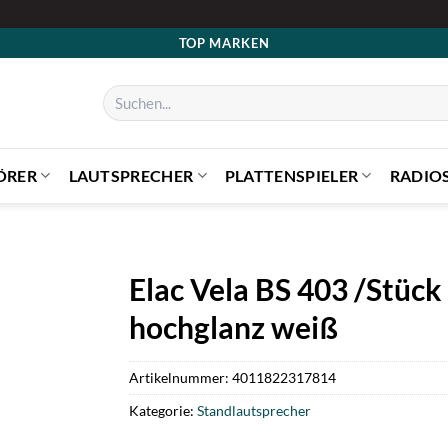
TOP MARKEN
Suchen
nach:
ÖRER
LAUTSPRECHER
PLATTENSPIELER
RADIO
Elac Vela BS 403 /Stück
hochglanz weiß
Artikelnummer:
4011822317814
Kategorie:
Standlautsprecher