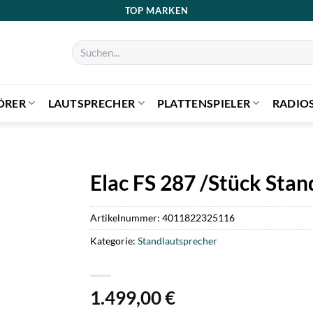
TOP MARKEN
Suchen
nach:
ÖRER
LAUTSPRECHER
PLATTENSPIELER
RADIO
Elac FS 287 /Stück Sta
Artikelnummer:
4011822325116
Kategorie:
Standlautsprecher
1.499,00
€