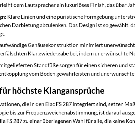
erleiht dem Lautsprecher ein luxuriöses Finish, das über J
gn:
Klare Linien und eine puristische Formgebung unterstre
chen Darbietung abzulenken. Das Design ist so gewählt, da
gt.
aufwändige Gehäusekonstruktion minimiert unerwünschte
nverfälschten Klangwiedergabe bei, indem unerwünschte N
mitgelieferten Standfüße sorgen für einen sicheren und stab
e Entkopplung vom Boden gewährleisten und unerwünschte 
 für höchste Klangansprüche
ationen, die in den Elac FS 287 integriert sind, setzen Ma
ie bis zur Frequenzweichenabstimmung, ist darauf ausgel
ie FS 287 zu einer überlegenen Wahl für alle, die keine K