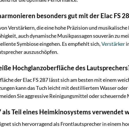
armonieren besonders gut mit der Elac FS 2
 von Verstärkern, die eine hohe Präzision und musikalische
higkeit, auch dynamische Musikpassagen souverän zu meis
ellente Symbiose eingehen. Es empfiehlt sich,
Verstärker
i
autsprecher auszuschöpfen.
weiße Hochglanzoberfläche des Lautsprechers
äche der Elac FS 287 lässt sich am besten mit einem weich
ngen kann das Tuch leicht mit destilliertem Wasser oder
eiden Sie aggressive Reinigungsmittel oder scheuernde M
7 als Teil eines Heimkinosystems verwendet 
eignet sich hervorragend als Frontlautsprecher in einem h