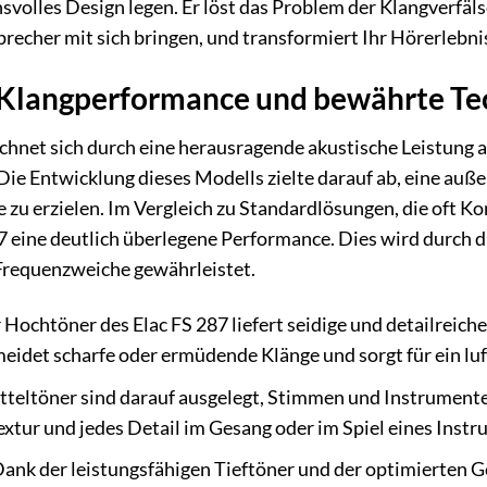
hsvolles Design legen. Er löst das Problem der Klangverf
recher mit sich bringen, und transformiert Ihr Hörerlebni
Klangperformance und bewährte Te
chnet sich durch eine herausragende akustische Leistung au
Die Entwicklung dieses Modells zielte darauf ab, eine au
 zu erzielen. Im Vergleich zu Standardlösungen, die oft 
87 eine deutlich überlegene Performance. Dies wird durch
Frequenzweiche gewährleistet.
Hochtöner des Elac FS 287 liefert seidige und detailreich
eidet scharfe oder ermüdende Klänge und sorgt für ein luf
tteltöner sind darauf ausgelegt, Stimmen und Instrumente
xtur und jedes Detail im Gesang oder im Spiel eines Instr
ank der leistungsfähigen Tieftöner und der optimierten Ge