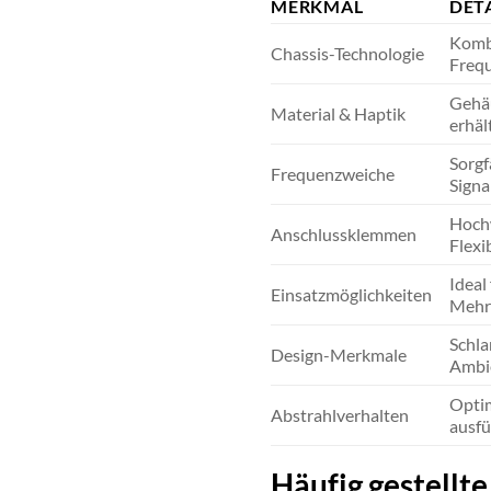
MERKMAL
DET
Kombi
Chassis-Technologie
Freq
Gehäu
Material & Haptik
erhält
Sorgf
Frequenzweiche
Signa
Hochw
Anschlussklemmen
Flexib
Ideal
Einsatzmöglichkeiten
Mehr
Schla
Design-Merkmale
Ambie
Optim
Abstrahlverhalten
ausfül
Häufig gestellt