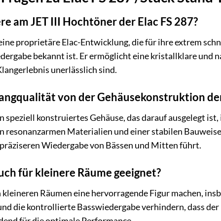
re am JET III Hochtöner der Elac FS 287?
 eine proprietäre Elac-Entwicklung, die für ihre extrem sc
ergabe bekannt ist. Er ermöglicht eine kristallklare und 
Klangerlebnis unerlässlich sind.
Klangqualität von der Gehäusekonstruktion de
in speziell konstruiertes Gehäuse, das darauf ausgelegt is
n resonanzarmen Materialien und einer stabilen Bauweis
 präziseren Wiedergabe von Bässen und Mitten führt.
auch für kleinere Räume geeignet?
in kleineren Räumen eine hervorragende Figur machen, insb
d die kontrollierte Basswiedergabe verhindern, dass der 
dend für die optimale Performance.