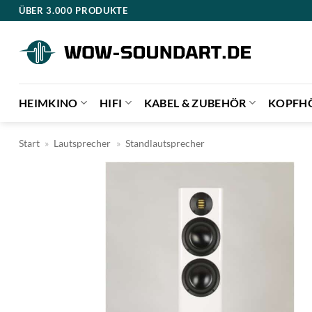
Zum
ÜBER 3.000 PRODUKTE
Inhalt
springen
HEIMKINO
HIFI
KABEL & ZUBEHÖR
KOPFH
Start
»
Lautsprecher
»
Standlautsprecher