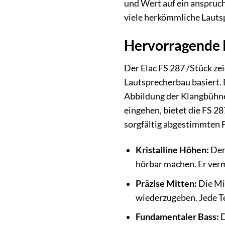
und Wert auf ein anspruc
viele herkömmliche Lautsp
Hervorragende 
Der Elac FS 287 /Stück zei
Lautsprecherbau basiert. 
Abbildung der Klangbühne
eingehen, bietet die FS 2
sorgfältig abgestimmten 
Kristalline Höhen:
Der 
hörbar machen. Er verm
Präzise Mitten:
Die Mi
wiederzugeben. Jede Te
Fundamentaler Bass:
D