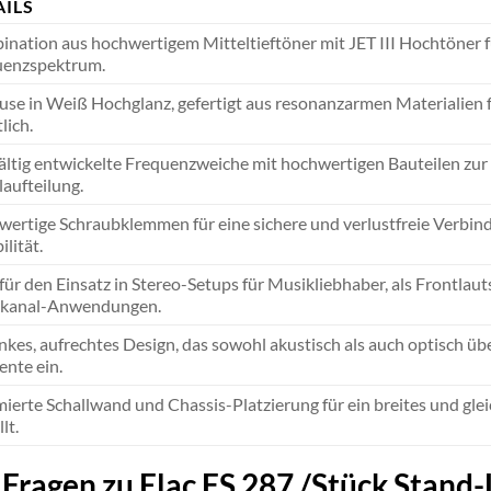
AILS
nation aus hochwertigem Mitteltieftöner mit JET III Hochtöner 
uenzspektrum.
se in Weiß Hochglanz, gefertigt aus resonanzarmen Materialien 
lich.
ältig entwickelte Frequenzweiche mit hochwertigen Bauteilen zu
laufteilung.
ertige Schraubklemmen für eine sichere und verlustfreie Verbind
ilität.
 für den Einsatz in Stereo-Setups für Musikliebhaber, als Frontla
kanal-Anwendungen.
nkes, aufrechtes Design, das sowohl akustisch als auch optisch üb
nte ein.
ierte Schallwand und Chassis-Platzierung für ein breites und gl
lt.
e Fragen zu Elac FS 287 /Stück Stan