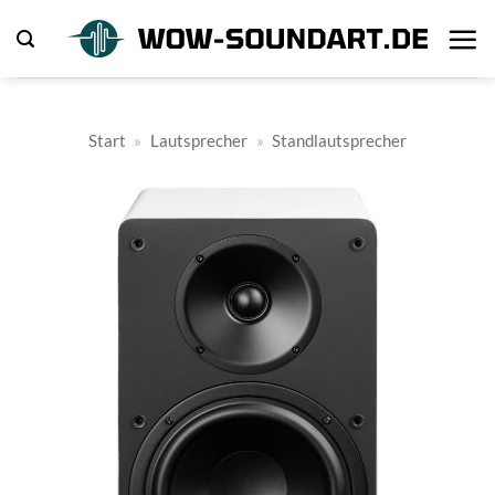
Zum
Inhalt
springen
Start
»
Lautsprecher
»
Standlautsprecher