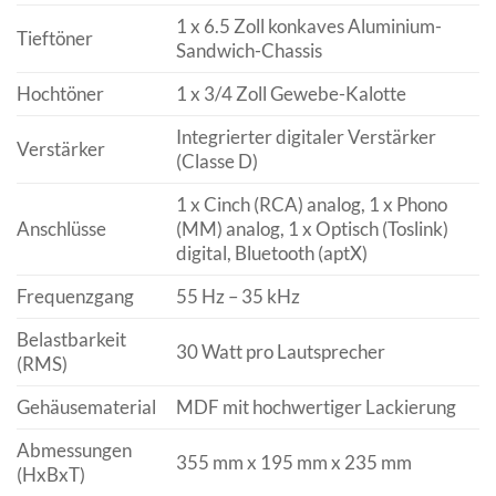
1 x 6.5 Zoll konkaves Aluminium-
Tieftöner
Sandwich-Chassis
Hochtöner
1 x 3/4 Zoll Gewebe-Kalotte
Integrierter digitaler Verstärker
Verstärker
(Classe D)
1 x Cinch (RCA) analog, 1 x Phono
Anschlüsse
(MM) analog, 1 x Optisch (Toslink)
digital, Bluetooth (aptX)
Frequenzgang
55 Hz – 35 kHz
Belastbarkeit
30 Watt pro Lautsprecher
(RMS)
Gehäusematerial
MDF mit hochwertiger Lackierung
Abmessungen
355 mm x 195 mm x 235 mm
(HxBxT)