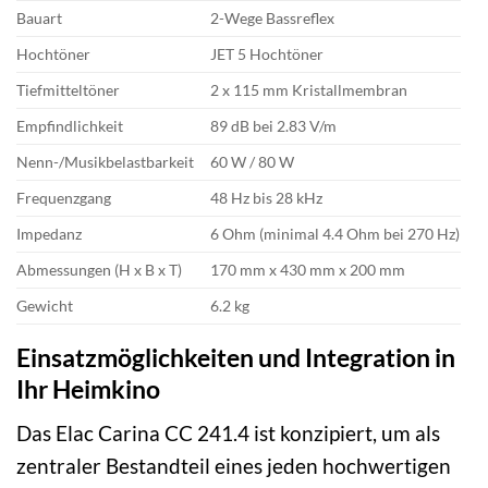
Bauart
2-Wege Bassreflex
Hochtöner
JET 5 Hochtöner
Tiefmitteltöner
2 x 115 mm Kristallmembran
Empfindlichkeit
89 dB bei 2.83 V/m
Nenn-/Musikbelastbarkeit
60 W / 80 W
Frequenzgang
48 Hz bis 28 kHz
Impedanz
6 Ohm (minimal 4.4 Ohm bei 270 Hz)
Abmessungen (H x B x T)
170 mm x 430 mm x 200 mm
Gewicht
6.2 kg
Einsatzmöglichkeiten und Integration in
Ihr Heimkino
Das Elac Carina CC 241.4 ist konzipiert, um als
zentraler Bestandteil eines jeden hochwertigen