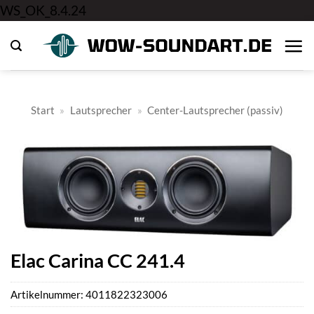
Zum
WS_OK_8.4.24
Inhalt
springen
Start
»
Lautsprecher
»
Center-Lautsprecher (passiv)
Elac Carina CC 241.4
Artikelnummer:
4011822323006