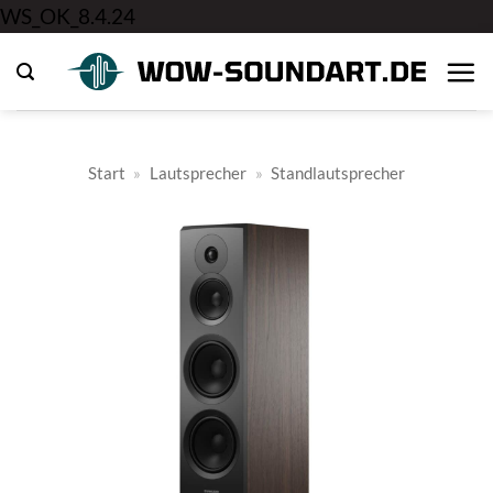
Zum
WS_OK_8.4.24
Inhalt
springen
Start
»
Lautsprecher
»
Standlautsprecher