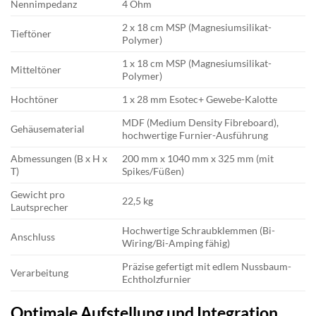
Nennimpedanz
4 Ohm
2 x 18 cm MSP (Magnesiumsilikat-
Tieftöner
Polymer)
1 x 18 cm MSP (Magnesiumsilikat-
Mitteltöner
Polymer)
Hochtöner
1 x 28 mm Esotec+ Gewebe-Kalotte
MDF (Medium Density Fibreboard),
Gehäusematerial
hochwertige Furnier-Ausführung
Abmessungen (B x H x
200 mm x 1040 mm x 325 mm (mit
T)
Spikes/Füßen)
Gewicht pro
22,5 kg
Lautsprecher
Hochwertige Schraubklemmen (Bi-
Anschluss
Wiring/Bi-Amping fähig)
Präzise gefertigt mit edlem Nussbaum-
Verarbeitung
Echtholzfurnier
Optimale Aufstellung und Integration