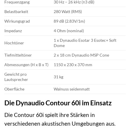
Frequenzgang
30 Hz – 26 kHz (±3 dB)
Belastbarkeit
280 Watt (RMS)
Wirkungsgrad
89 dB (2.83V/1m)
Impedanz
4 Ohm (nominal)
1 x Dynaudio Esotar 3 Esotec+ Soft
Hochtöner
Dome
Tiefmitteltöner
2 x 18 cm Dynaudio MSP Cone
Abmessungen (H x B x T)
1150 x 230 x 370 mm
Gewicht pro
31 kg
Lautsprecher
Oberfläche
Walnuss seidenmatt
Die Dynaudio Contour 60i im Einsatz
Die Contour 60i spielt ihre Stärken in
verschiedenen akustischen Umgebungen aus.