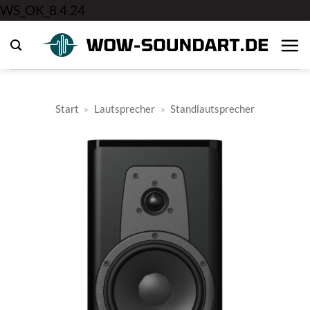
Zum
WS_OK_8.4.24
Inhalt
springen
Start
»
Lautsprecher
»
Standlautsprecher