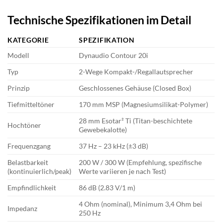
Technische Spezifikationen im Detail
KATEGORIE
SPEZIFIKATION
Modell
Dynaudio Contour 20i
Typ
2-Wege Kompakt-/Regallautsprecher
Prinzip
Geschlossenes Gehäuse (Closed Box)
Tiefmitteltöner
170 mm MSP (Magnesiumsilikat-Polymer)
28 mm Esotar² Ti (Titan-beschichtete
Hochtöner
Gewebekalotte)
Frequenzgang
37 Hz – 23 kHz (±3 dB)
Belastbarkeit
200 W / 300 W (Empfehlung, spezifische
(kontinuierlich/peak)
Werte variieren je nach Test)
Empfindlichkeit
86 dB (2.83 V/1 m)
4 Ohm (nominal), Minimum 3,4 Ohm bei
Impedanz
250 Hz