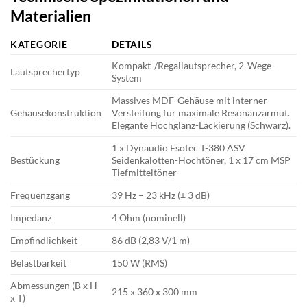
Materialien
KATEGORIE
DETAILS
Kompakt-/Regallautsprecher, 2-Wege-
Lautsprechertyp
System
Massives MDF-Gehäuse mit interner
Gehäusekonstruktion
Versteifung für maximale Resonanzarmut.
Elegante Hochglanz-Lackierung (Schwarz).
1 x Dynaudio Esotec T-380 ASV
Bestückung
Seidenkalotten-Hochtöner, 1 x 17 cm MSP
Tiefmitteltöner
Frequenzgang
39 Hz – 23 kHz (± 3 dB)
Impedanz
4 Ohm (nominell)
Empfindlichkeit
86 dB (2,83 V/1 m)
Belastbarkeit
150 W (RMS)
Abmessungen (B x H
215 x 360 x 300 mm
x T)