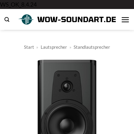
Zum
WS_OK_8.4.24
Inhalt
springen
Start
»
Lautsprecher
»
Standlautsprecher