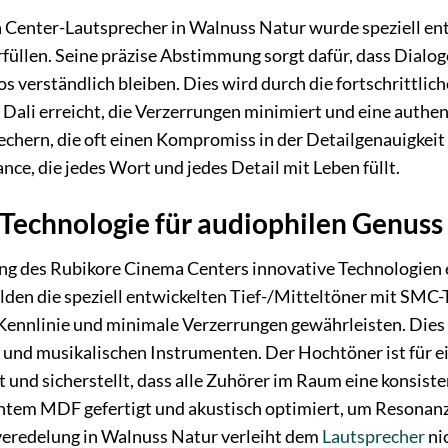
 Center-Lautsprecher in Walnuss Natur wurde speziell en
füllen. Seine präzise Abstimmung sorgt dafür, dass Dialo
 verständlich bleiben. Dies wird durch die fortschrittlich
ali erreicht, die Verzerrungen minimiert und eine authen
hern, die oft einen Kompromiss in der Detailgenauigkeit 
e, die jedes Wort und jedes Detail mit Leben füllt.
e Technologie für audiophilen Genuss
ung des Rubikore Cinema Centers innovative Technologien 
ilden die speziell entwickelten Tief-/Mitteltöner mit SMC
Kennlinie und minimale Verzerrungen gewährleisten. Dies 
nd musikalischen Instrumenten. Der Hochtöner ist für ei
 und sicherstellt, dass alle Zuhörer im Raum eine konsis
ichtem MDF gefertigt und akustisch optimiert, um Resonan
veredelung in Walnuss Natur verleiht dem
Lautsprecher
ni