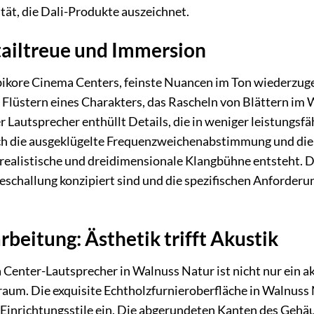
ät, die Dali-Produkte auszeichnet.
ailtreue und Immersion
bikore Cinema Centers, feinste Nuancen im Ton wiederzuge
Flüstern eines Charakters, das Rascheln von Blättern im 
 Lautsprecher enthüllt Details, die in weniger leistungsf
h die ausgeklügelte Frequenzweichenabstimmung und die ko
realistische und dreidimensionale Klangbühne entsteht. Die
Beschallung konzipiert sind und die spezifischen Anforder
beitung: Ästhetik trifft Akustik
Center-Lautsprecher in Walnuss Natur ist nicht nur ein a
aum. Die exquisite Echtholzfurnieroberfläche in Walnuss 
 Einrichtungsstile ein. Die abgerundeten Kanten des Gehä