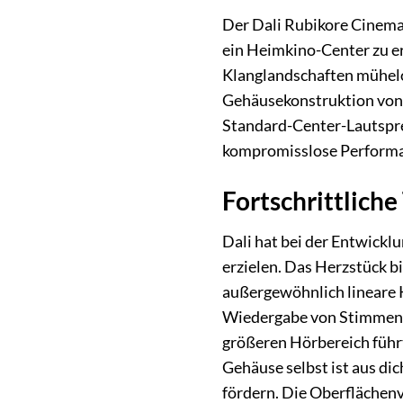
Der Dali Rubikore Cinema
ein Heimkino-Center zu er
Klanglandschaften mühelos
Gehäusekonstruktion von D
Standard-Center-Lautsprec
kompromisslose Performanc
Fortschrittlich
Dali hat bei der Entwickl
erzielen. Das Herzstück b
außergewöhnlich lineare 
Wiedergabe von Stimmen u
größeren Hörbereich führt
Gehäuse selbst ist aus d
fördern. Die Oberflächen