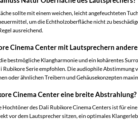
Walnuss Natur Oberfläche des Lautsprechers?
che sollte mit einem weichen, leicht angefeuchteten Tuch
heuermittel, um die Echtholzoberfläche nicht zu beschädi
 Regel ausreichend.
ore Cinema Center mit Lautsprechern andere
r die bestmögliche Klangharmonie und ein kohärentes Sur
i Rubikore Serie empfohlen. Die audiophile Abstimmung von
en oder ähnlichen Treibern und Gehäusekonzepten maximi
ikore Cinema Center eine breite Abstrahlung?
te Hochtöner des Dali Rubikore Cinema Centers ist für eine
irekt vor dem Lautsprecher sitzen, ein optimales Klangerl