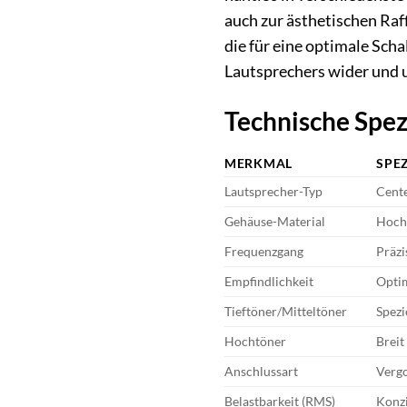
auch zur ästhetischen Raf
die für eine optimale Sch
Lautsprechers wider und u
Technische Spez
MERKMAL
SPE
Lautsprecher-Typ
Cent
Gehäuse-Material
Hochd
Frequenzgang
Präzi
Empfindlichkeit
Optim
Tieftöner/Mitteltöner
Spezi
Hochtöner
Breit
Anschlussart
Verg
Belastbarkeit (RMS)
Konzi