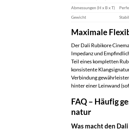
Abmessungen (H x B x T)
Perfe
Gewicht
Stabi
Maximale Flexib
Der Dali Rubikore Cinema 
Impedanz und Empfindlichk
Teil eines kompletten Rub
konsistente Klangsignatur
Verbindung gewährleisten.
hinter einer Leinwand (sof
FAQ – Häufig ge
natur
Was macht den Dali 