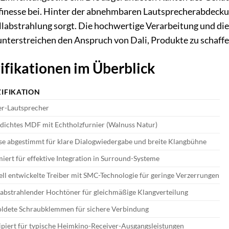
finesse bei. Hinter der abnehmbaren Lautsprecherabdeckung
allabstrahlung sorgt. Die hochwertige Verarbeitung und die
nterstreichen den Anspruch von Dali, Produkte zu schaffen
ifikationen im Überblick
ZIFIKATION
er-Lautsprecher
ichtes MDF mit Echtholzfurnier (Walnuss Natur)
se abgestimmt für klare Dialogwiedergabe und breite Klangbühne
iert für effektive Integration in Surround-Systeme
ell entwickelte Treiber mit SMC-Technologie für geringe Verzerrungen
 abstrahlender Hochtöner für gleichmäßige Klangverteilung
oldete Schraubklemmen für sichere Verbindung
piert für typische Heimkino-Receiver-Ausgangsleistungen