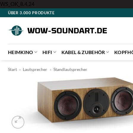
Zum
WS_OK_8.4.24
Inhalt
ÜBER 3.000 PRODUKTE
springen
HEIMKINO
HIFI
KABEL & ZUBEHÖR
KOPFH
Start
»
Lautsprecher
»
Standlautsprecher