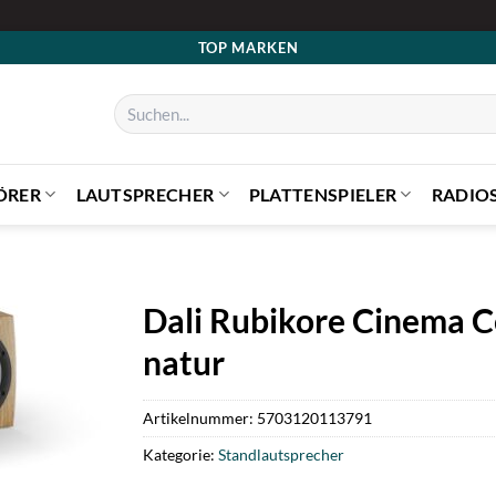
TOP MARKEN
Suchen
nach:
ÖRER
LAUTSPRECHER
PLATTENSPIELER
RADIO
Dali Rubikore Cinema C
natur
Artikelnummer:
5703120113791
Kategorie:
Standlautsprecher