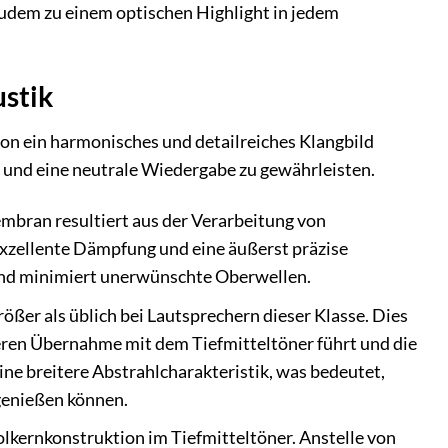
zudem zu einem optischen Highlight in jedem
ustik
ion ein harmonisches und detailreiches Klangbild
 und eine neutrale Wiedergabe zu gewährleisten.
mbran resultiert aus der Verarbeitung von
 exzellente Dämpfung und eine äußerst präzise
und minimiert unerwünschte Oberwellen.
ßer als üblich bei Lautsprechern dieser Klasse. Dies
seren Übernahme mit dem Tiefmitteltöner führt und die
ne breitere Abstrahlcharakteristik, was bedeutet,
genießen können.
olkernkonstruktion im Tiefmitteltöner. Anstelle von