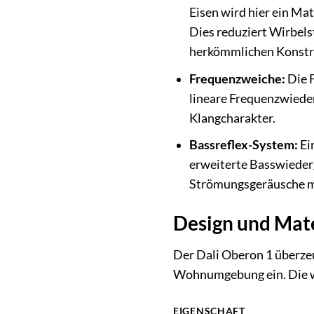
Eisen wird hier ein Mat
Dies reduziert Wirbels
herkömmlichen Konstr
Frequenzweiche:
Die F
lineare Frequenzwieder
Klangcharakter.
Bassreflex-System:
Ei
erweiterte Basswiederg
Strömungsgeräusche m
Design und Mater
Der Dali Oberon 1 überzeug
Wohnumgebung ein. Die we
EIGENSCHAFT