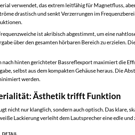
erial verwendet, das extrem leitfähig für Magnetfluss, aber 
tröme drastisch und senkt Verzerrungen im Frequenzbereic
uktionen.
requenzweiche ist akribisch abgestimmt, um eine nahtlose
gabe über den gesamten hörbaren Bereich zu erzielen. Di
n nach hinten gerichteter Bassreflexport maximiert die Eff
abe, selbst aus dem kompakten Gehäuse heraus. Die Absti
inimiert werden.
ialität: Ästhetik trifft Funktion
t nicht nur klanglich, sondern auch optisch. Das klare, sk
iße Lackierung verleiht dem Lautsprecher eine edle und
DETAIL