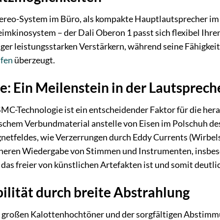
Stereo-System im Büro, als kompakte Hauptlautsprecher i
mkinosystem – der Dali Oberon 1 passt sich flexibel Ihren
ger leistungsstarken Verstärkern, während seine Fähigkei
fen
überzeugt.
: Ein Meilenstein in der Lautsprec
SMC-Technologie ist ein entscheidender Faktor für die he
chem Verbundmaterial anstelle von Eisen im Polschuh de
feldes, wie Verzerrungen durch Eddy Currents (Wirbelströ
eren Wiedergabe von Stimmen und Instrumenten, insbeson
, das freier von künstlichen Artefakten ist und somit deutl
ilität durch breite Abstrahlung
großen Kalottenhochtöner und der sorgfältigen Abstimmun