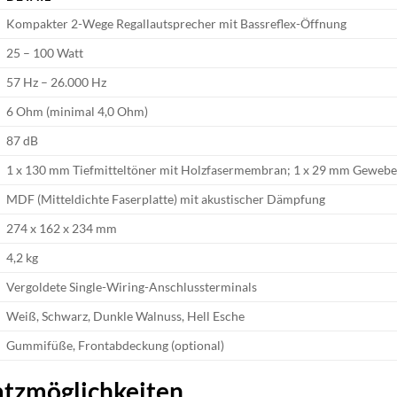
Kompakter 2-Wege Regallautsprecher mit Bassreflex-Öffnung
25 – 100 Watt
57 Hz – 26.000 Hz
6 Ohm (minimal 4,0 Ohm)
87 dB
1 x 130 mm Tiefmitteltöner mit Holzfasermembran; 1 x 29 mm Geweb
MDF (Mitteldichte Faserplatte) mit akustischer Dämpfung
274 x 162 x 234 mm
4,2 kg
Vergoldete Single-Wiring-Anschlussterminals
Weiß, Schwarz, Dunkle Walnuss, Hell Esche
Gummifüße, Frontabdeckung (optional)
satzmöglichkeiten