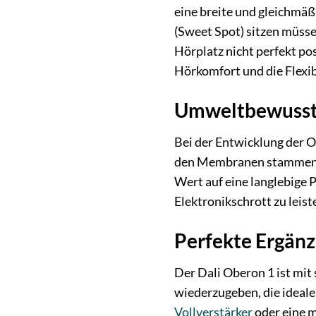
eine breite und gleichmäß
(Sweet Spot) sitzen müsse
Hörplatz nicht perfekt pos
Hörkomfort und die Flexibi
Umweltbewusste
Bei der Entwicklung der O
den Membranen stammen au
Wert auf eine langlebige 
Elektronikschrott zu leist
Perfekte Ergänz
Der Dali Oberon 1 ist mit 
wiederzugeben, die ideale
Vollverstärker
oder eine m