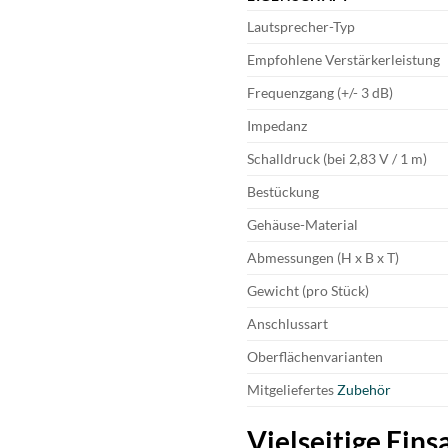
Lautsprecher-Typ
Empfohlene Verstärkerleistung
Frequenzgang (+/- 3 dB)
Impedanz
Schalldruck (bei 2,83 V / 1 m)
Bestückung
Gehäuse-Material
Abmessungen (H x B x T)
Gewicht (pro Stück)
Anschlussart
Oberflächenvarianten
Mitgeliefertes
Zubehör
Vielseitige Ein