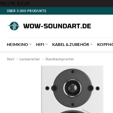
Zum
WS_OK_8.4.24
Inhalt
ÜBER 3.000 PRODUKTE
springen
HEIMKINO
HIFI
KABEL & ZUBEHÖR
KOPFH
Start
»
Lautsprecher
»
Standlautsprecher