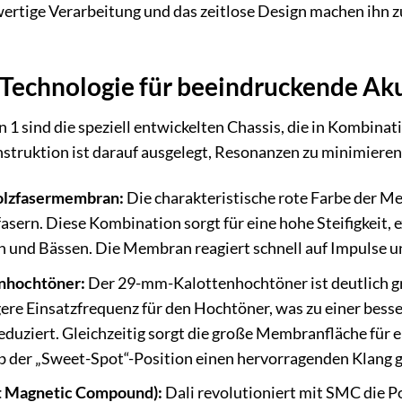
ertige Verarbeitung und das zeitlose Design machen ihn 
e Technologie für beeindruckende Ak
 1 sind die speziell entwickelten Chassis, die in Kombinat
struktion ist darauf ausgelegt, Resonanzen zu minimieren
Holzfasermembran:
Die charakteristische rote Farbe der Me
asern. Diese Kombination sorgt für eine hohe Steifigkeit,
 und Bässen. Die Membran reagiert schnell auf Impulse 
enhochtöner:
Der 29-mm-Kalottenhochtöner ist deutlich grö
gere Einsatzfrequenz für den Hochtöner, was zu einer bes
uziert. Gleichzeitig sorgt die große Membranfläche für ei
lb der „Sweet-Spot“-Position einen hervorragenden Klang 
t Magnetic Compound):
Dali revolutioniert mit SMC die P