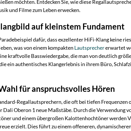
ßen möchten. Entdecken Sie, wie diese Regallautsprecher 
sik und Filme zum Leben erwecken.
langbild auf kleinstem Fundament
Paradebeispiel dafür, dass exzellenter HiFi-Klang keine r
hieben, was von einem kompakten
Lautsprecher
erwartet we
 eine kraftvolle Basswiedergabe, die man von deutlich größ
die ein authentisches Klangerlebnis in ihrem Büro, Schla
Wahl für anspruchsvolles Hören
andard-Regallautsprechern, die oft bei tiefen Frequenze
er Dali Oberon 1 neue Maßstäbe. Durch die Verwendung vo
töner und einem übergroßen Kalottenhochtöner werden Ve
ue erzielt. Dies führt zu einem offeneren, dynamischeren u