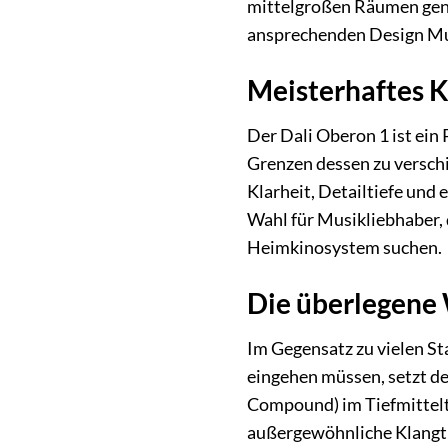
mittelgroßen Räumen genie
ansprechenden Design Mu
Meisterhaftes K
Der Dali Oberon 1 ist ein 
Grenzen dessen zu versc
Klarheit, Detailtiefe und
Wahl für Musikliebhaber, 
Heimkinosystem suchen.
Die überlegene 
Im Gegensatz zu vielen St
eingehen müssen, setzt d
Compound) im Tiefmittel
außergewöhnliche Klangtre