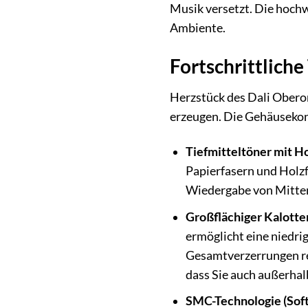
Musik versetzt. Die hochw
Ambiente.
Fortschrittlich
Herzstück des Dali Oberon
erzeugen. Die Gehäusekon
Tiefmitteltöner mit 
Papierfasern und Holzf
Wiedergabe von Mitten
Großflächiger Kalott
ermöglicht eine niedri
Gesamtverzerrungen red
dass Sie auch außerha
SMC-Technologie (Sof