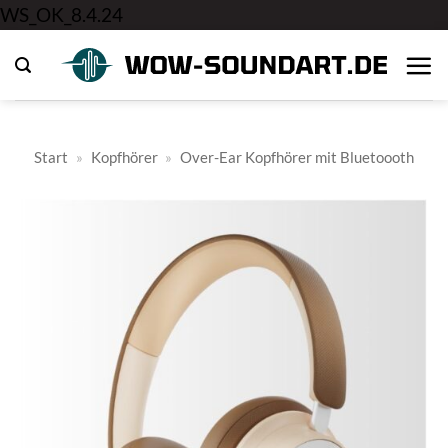
Zum
WS_OK_8.4.24
Inhalt
springen
Start
»
Kopfhörer
»
Over-Ear Kopfhörer mit Bluetoooth