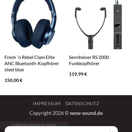
Fresh ´n Rebel Clam Elite
Sennheiser RS 2000
ANC Bluetooth-Kopfhörer
Funkkopfhörer
steel blue
119,99
€
150,00
€
IMPRESSUM
DATENSCHUTZ
Copyright 2026 ©
wow-sound.de