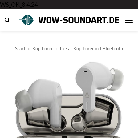
Zum
WS_OK_8.4.24
Inhalt
springen
Start
»
Kopfhörer
»
In-Ear Kopfhörer mit Bluetooth