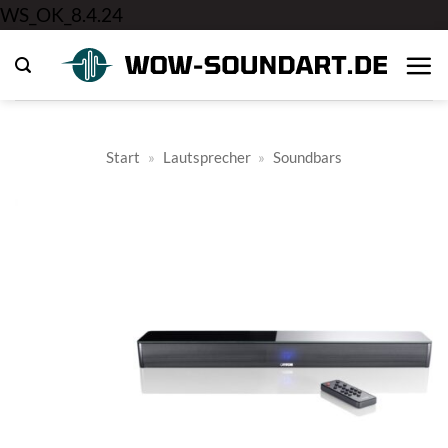
Zum
WS_OK_8.4.24
Inhalt
springen
Start
»
Lautsprecher
»
Soundbars