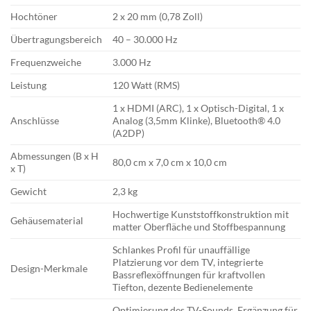
Hochtöner
2 x 20 mm (0,78 Zoll)
Übertragungsbereich
40 – 30.000 Hz
Frequenzweiche
3.000 Hz
Leistung
120 Watt (RMS)
1 x HDMI (ARC), 1 x Optisch-Digital, 1 x
Anschlüsse
Analog (3,5mm Klinke), Bluetooth® 4.0
(A2DP)
Abmessungen (B x H
80,0 cm x 7,0 cm x 10,0 cm
x T)
Gewicht
2,3 kg
Hochwertige Kunststoffkonstruktion mit
Gehäusematerial
matter Oberfläche und Stoffbespannung
Schlankes Profil für unauffällige
Platzierung vor dem TV, integrierte
Design-Merkmale
Bassreflexöffnungen für kraftvollen
Tiefton, dezente Bedienelemente
Optimierung des TV-Sounds, Ergänzung für