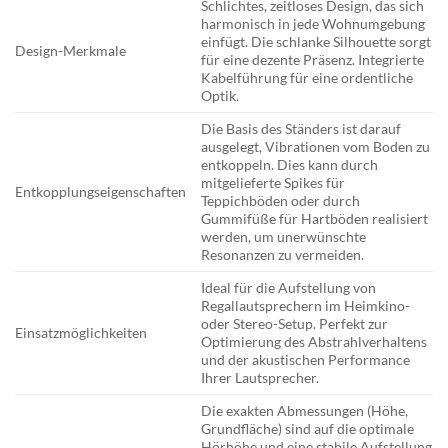
Schlichtes, zeitloses Design, das sich
harmonisch in jede Wohnumgebung
einfügt. Die schlanke Silhouette sorgt
Design-Merkmale
für eine dezente Präsenz. Integrierte
Kabelführung für eine ordentliche
Optik.
Die Basis des Ständers ist darauf
ausgelegt, Vibrationen vom Boden zu
entkoppeln. Dies kann durch
mitgelieferte Spikes für
Entkopplungseigenschaften
Teppichböden oder durch
Gummifüße für Hartböden realisiert
werden, um unerwünschte
Resonanzen zu vermeiden.
Ideal für die Aufstellung von
Regallautsprechern im Heimkino-
oder Stereo-Setup. Perfekt zur
Einsatzmöglichkeiten
Optimierung des Abstrahlverhaltens
und der akustischen Performance
Ihrer Lautsprecher.
Die exakten Abmessungen (Höhe,
Grundfläche) sind auf die optimale
Hörhöhe und eine stabile Aufstellung