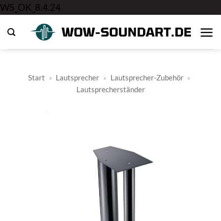
Zum
WS_OK_8.4.24
Inhalt
springen
Start
»
Lautsprecher
»
Lautsprecher-Zubehör
»
Lautsprecherständer