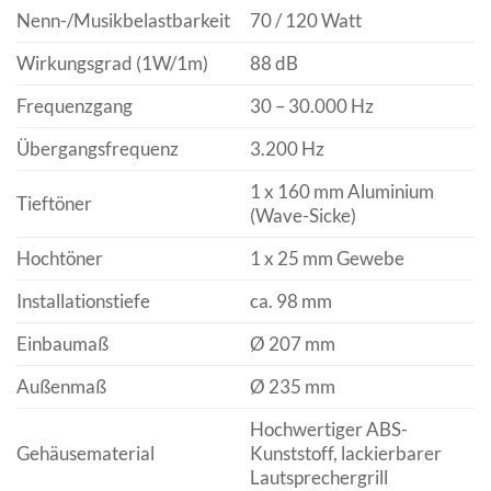
Nenn-/Musikbelastbarkeit
70 / 120 Watt
Wirkungsgrad (1W/1m)
88 dB
Frequenzgang
30 – 30.000 Hz
Übergangsfrequenz
3.200 Hz
1 x 160 mm Aluminium
Tieftöner
(Wave-Sicke)
Hochtöner
1 x 25 mm Gewebe
Installationstiefe
ca. 98 mm
Einbaumaß
Ø 207 mm
Außenmaß
Ø 235 mm
Hochwertiger ABS-
Gehäusematerial
Kunststoff, lackierbarer
Lautsprechergrill