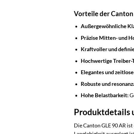
Vorteile der Canton
Außergewöhnliche Kla
Präzise Mitten- und 
Kraftvoller und defini
Hochwertige Treiber-
Elegantes und zeitlose
Robuste und resonanz
Hohe Belastbarkeit:
Ge
Produktdetails 
Die Canton GLE 90 AR ist 
Langlebigkeit ausgelegt is