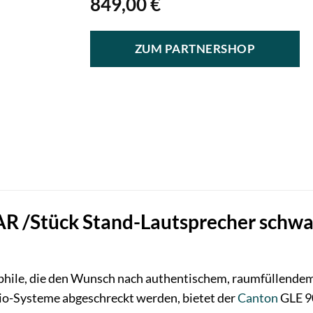
849,00
€
ZUM PARTNERSHOP
R /Stück Stand-Lautsprecher schwar
phile, die den Wunsch nach authentischem, raumfüllendem 
o-Systeme abgeschreckt werden, bietet der
Canton
GLE 9