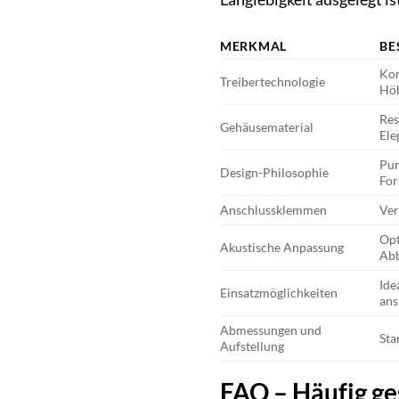
MERKMAL
BE
Kom
Treibertechnologie
Hö
Res
Gehäusematerial
Ele
Pur
Design-Philosophie
Fo
Anschlussklemmen
Ver
Opt
Akustische Anpassung
Abb
Ide
Einsatzmöglichkeiten
ans
Abmessungen und
Sta
Aufstellung
FAQ – Häufig ge