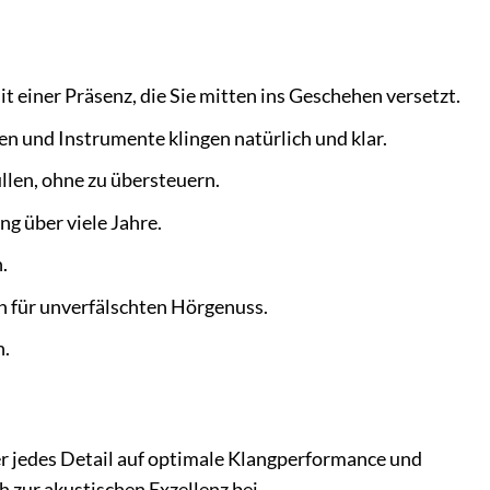
t einer Präsenz, die Sie mitten ins Geschehen versetzt.
n und Instrumente klingen natürlich und klar.
llen, ohne zu übersteuern.
g über viele Jahre.
.
 für unverfälschten Hörgenuss.
n.
er jedes Detail auf optimale Klangperformance und
h zur akustischen Exzellenz bei.