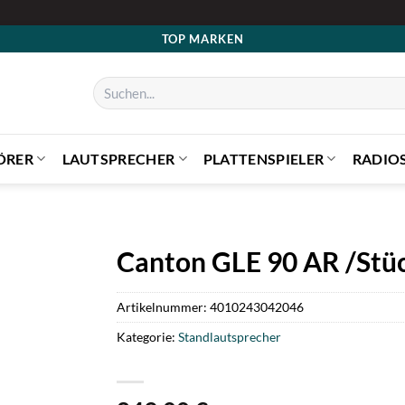
TOP MARKEN
Suchen
nach:
ÖRER
LAUTSPRECHER
PLATTENSPIELER
RADIO
Canton GLE 90 AR /Stü
Artikelnummer:
4010243042046
Kategorie:
Standlautsprecher