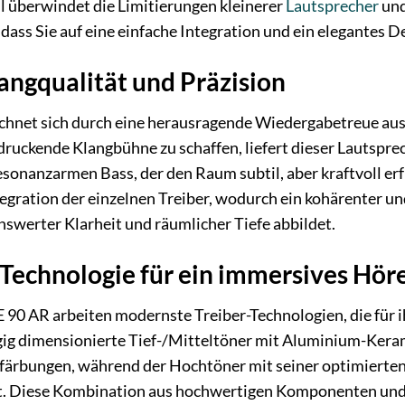
 überwindet die Limitierungen kleinerer
Lautsprecher
und
dass Sie auf eine einfache Integration und ein elegantes 
ngqualität und Präzision
hnet sich durch eine herausragende Wiedergabetreue aus, d
druckende Klangbühne zu schaffen, liefert dieser Lautspr
esonanzarmen Bass, der den Raum subtil, aber kraftvoll erf
ntegration der einzelnen Treiber, wodurch ein kohärenter 
swerter Klarheit und räumlicher Tiefe abbildet.
 Technologie für ein immersives Hör
90 AR arbeiten modernste Treiber-Technologien, die für i
gig dimensionierte Tief-/Mitteltöner mit Aluminium-Keram
rbungen, während der Hochtöner mit seiner optimierten S
 Diese Kombination aus hochwertigen Komponenten und d