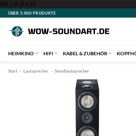
Zum
WS_OK_8.4.24
Inhalt
ÜBER 3.000 PRODUKTE
springen
HEIMKINO
HIFI
KABEL & ZUBEHÖR
KOPFH
Start
»
Lautsprecher
»
Standlautsprecher