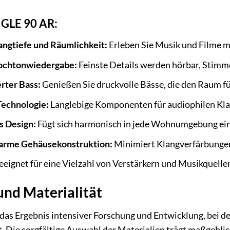
 GLE 90 AR:
ngtiefe und Räumlichkeit:
Erleben Sie Musik und Filme mi
Hochtonwiedergabe:
Feinste Details werden hörbar, Stimme
erter Bass:
Genießen Sie druckvolle Bässe, die den Raum fü
Technologie:
Langlebige Komponenten für audiophilen Klan
s Design:
Fügt sich harmonisch in jede Wohnumgebung ein
arme Gehäusekonstruktion:
Minimiert Klangverfärbungen
eignet für eine Vielzahl von Verstärkern und Musikquelle
und Materialität
das Ergebnis intensiver Forschung und Entwicklung, bei d
t. Die sorgfältige Auswahl der Materialien trägt maßgeblic