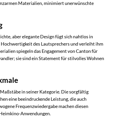
onanzarmen Materialien, minimiert unerwünschte
g
chte, aber elegante Design fügt sich nahtlos in
 Hochwertigkeit des Lautsprechers und verleiht ihm
aterialien spiegeln das Engagement von Canton für
andler; sie sind ein Statement für stilvolles Wohnen
rkmale
Maßstäbe in seiner Kategorie. Die sorgfältig
en eine beeindruckende Leistung, die auch
sgewogene Frequenzwiedergabe machen diesen
nd Heimkino-Anwendungen.