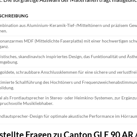
SCHREIBUNG
bination aus Aluminium-Keramik-Tief-/Mitteltönern und präzisem Gewe
hen.
onanzarmes MDF (Mitteldichte Faserplatte) mit einer hochwertigen sch
ganz.
istisches, skandinavisch inspiriertes Design, das Funktionalität und Ästh
rmgebung.
goldete, schraubbare Anschlussklemmen für eine sichere und verlustfrei
imierte Schallführung des Hochtöners und Frequenzweichenabstimmung 
ildung.
al als Frontlautsprecher in Stereo- oder Heimkino-Systemen, zur Ergänz
pruchsvolle Musikliebhaber.
ndlautsprecher-Design für optimale akustische Performance im Hörraum
stellte Fragen zu Canton GLE 90 AR