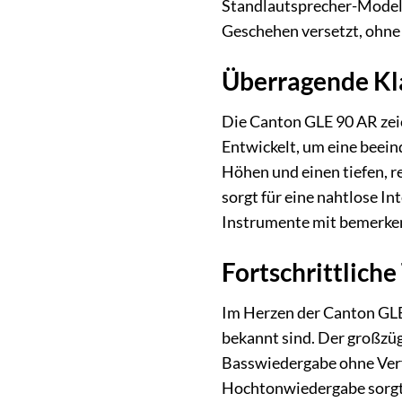
Standlautsprecher-Modell
Geschehen versetzt, ohne 
Überragende Kla
Die Canton GLE 90 AR zeic
Entwickelt, um eine beein
Höhen und einen tiefen, r
sorgt für eine nahtlose I
Instrumente mit bemerken
Fortschrittliche
Im Herzen der Canton GLE 
bekannt sind. Der großzü
Basswiedergabe ohne Verfä
Hochtonwiedergabe sorgt.