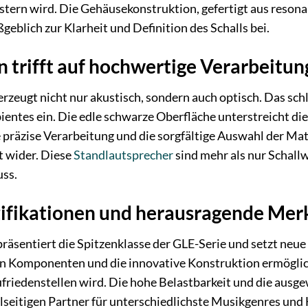
istern wird. Die Gehäusekonstruktion, gefertigt aus res
eblich zur Klarheit und Definition des Schalls bei.
n trifft auf hochwertige Verarbeitun
zeugt nicht nur akustisch, sondern auch optisch. Das schli
ntes ein. Die edle schwarze Oberfläche unterstreicht die
ie präzise Verarbeitung und die sorgfältige Auswahl der M
t wider. Diese
Standlautsprecher
sind mehr als nur Schallw
ss.
zifikationen und herausragende Me
äsentiert die Spitzenklasse der GLE-Serie und setzt neue 
 Komponenten und die innovative Konstruktion ermöglich
ufriedenstellen wird. Die hohe Belastbarkeit und die au
elseitigen Partner für unterschiedlichste Musikgenres u