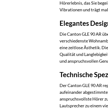
Hörerlebnis, das Sie bege
Vibrationen und trägt maßg
Elegantes Desig
Die Canton GLE 90 AR über
verschiedenste Wohnambie
eine zeitlose Ästhetik. D
Qualität und Langlebigkei
und anspruchsvollen Genu
Technische Spe
Der Canton GLE 90 AR repr
aufeinander abgestimmten
anspruchsvollste Hörer z
Lautsprecher zu einem vi