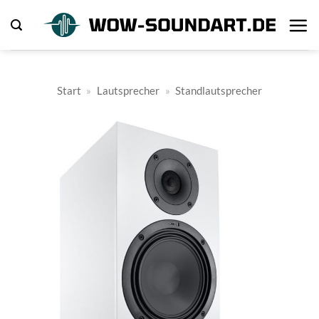
Zum
Inhalt
springen
Start
»
Lautsprecher
»
Standlautsprecher