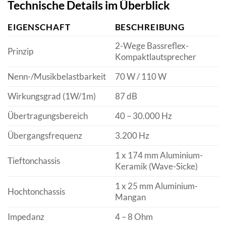
Technische Details im Überblick
EIGENSCHAFT
BESCHREIBUNG
2-Wege Bassreflex-
Prinzip
Kompaktlautsprecher
Nenn-/Musikbelastbarkeit
70 W / 110 W
Wirkungsgrad (1W/1m)
87 dB
Übertragungsbereich
40 – 30.000 Hz
Übergangsfrequenz
3.200 Hz
1 x 174 mm Aluminium-
Tieftonchassis
Keramik (Wave-Sicke)
1 x 25 mm Aluminium-
Hochtonchassis
Mangan
Impedanz
4 – 8 Ohm