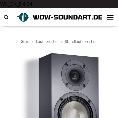
Zum
WS_OK_8.4.24
Inhalt
springen
Start
»
Lautsprecher
»
Standlautsprecher