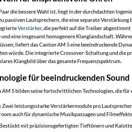
ar die bessere Wahl ist, liegt in der durchdachten Ingen
u passiven Lautsprechern, die eine separate Verstärkung 
egrierte
Verstärker
, die perfekt auf die Treiber abgestimmt
e und eine insgesamt homogenere Klanglandschaft. Währe
sen, liefert das Canton AM 5 eine beeindruckende Dynami
en würde. Die integrierte Crossover-Schaltung und die
llklares Klangbild über das gesamte Frequenzspektrum.
nologie für beeindruckenden Sound
AM 5 bilden seine fortschrittlichen Technologien, die für 
:
Zwei leistungsstarke Verstärkermodule pro Lautsprecher 
room auch für dynamische Musikpassagen und Filmeffekte
Bestückt mit präzisionsgefertigten Tieftönern und Kalot