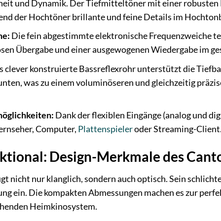
it und Dynamik. Der Tiefmitteltöner mit einer robusten 
nd der Hochtöner brillante und feine Details im Hochtonb
he:
Die fein abgestimmte elektronische Frequenzweiche teil
tlosen Übergabe und einer ausgewogenen Wiedergabe im ge
 clever konstruierte Bassreflexrohr unterstützt die Tief
nten, was zu einem voluminöseren und gleichzeitig präzi
möglichkeiten:
Dank der flexiblen Eingänge (analog und dig
 Fernseher, Computer,
Plattenspieler
oder Streaming-Client
nktional: Design-Merkmale des Can
 nicht nur klanglich, sondern auch optisch. Sein schlicht
 ein. Die kompakten Abmessungen machen es zur perfekte
ehenden Heimkinosystem.