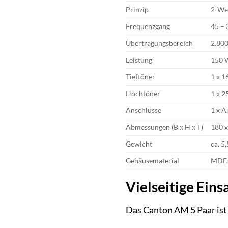
Prinzip
2-Weg
Frequenzgang
45 – 
Übertragungsbereich
2.80
Leistung
150 W
Tieftöner
1 x 1
Hochtöner
1 x 
Anschlüsse
1 x A
Abmessungen (B x H x T)
180 
Gewicht
ca. 5
Gehäusematerial
MDF, 
Vielseitige Ein
Das Canton AM 5 Paar ist 