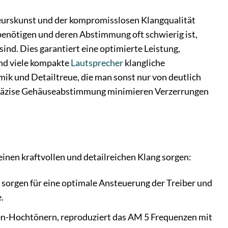
ieurskunst und der kompromisslosen Klangqualität
benötigen und deren Abstimmung oft schwierig ist,
 sind. Dies garantiert eine optimierte Leistung,
nd viele kompakte
Lautsprecher
klangliche
k und Detailtreue, die man sonst nur von deutlich
 präzise Gehäuseabstimmung minimieren Verzerrungen
einen kraftvollen und detailreichen Klang sorgen:
sorgen für eine optimale Ansteuerung der Treiber und
.
ten-Hochtönern, reproduziert das AM 5 Frequenzen mit