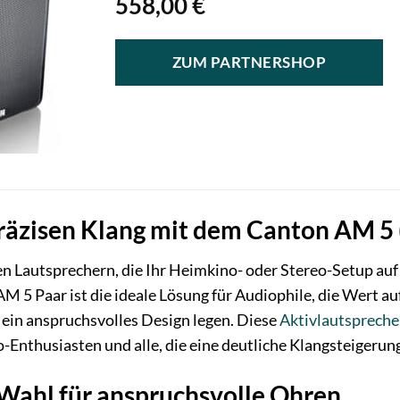
558,00
€
ZUM PARTNERSHOP
räzisen Klang mit dem Canton AM 5 
 Lautsprechern, die Ihr Heimkino- oder Stereo-Setup auf
M 5 Paar ist die ideale Lösung für Audiophile, die Wert auf
ein anspruchsvolles Design legen. Diese
Aktivlautspreche
-Enthusiasten und alle, die eine deutliche Klangsteiger
Wahl für anspruchsvolle Ohren