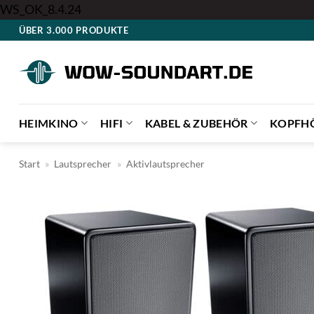
Zum
WS_OK_8.4.24
Inhalt
ÜBER 3.000 PRODUKTE
springen
HEIMKINO
HIFI
KABEL & ZUBEHÖR
KOPFH
Start
»
Lautsprecher
»
Aktivlautsprecher