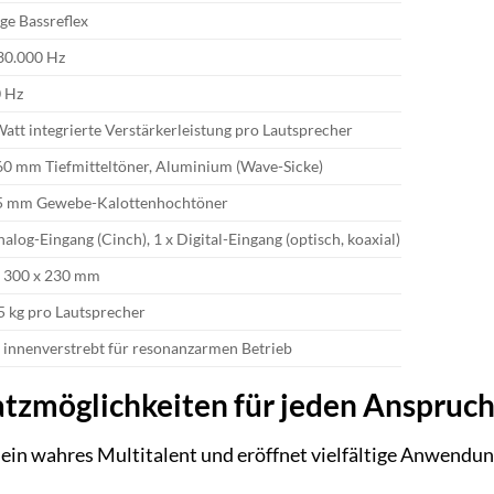
e Bassreflex
30.000 Hz
0 Hz
att integrierte Verstärkerleistung pro Lautsprecher
60 mm Tiefmitteltöner, Aluminium (Wave-Sicke)
25 mm Gewebe-Kalottenhochtöner
nalog-Eingang (Cinch), 1 x Digital-Eingang (optisch, koaxial)
x 300 x 230 mm
,5 kg pro Lautsprecher
innenverstrebt für resonanzarmen Betrieb
satzmöglichkeiten für jeden Anspruc
ein wahres Multitalent und eröffnet vielfältige Anwendu