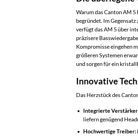
Warum das Canton AM 5 Pa
begründet. Im Gegensatz z
verfügt das AM 5 über int
präzisere Basswiedergab
Kompromisse eingehen müs
größeren Systemen erwart
und sorgen für ein krista
Innovative Tech
Das Herzstück des Canton 
Integrierte Verstärker
liefern genügend Head
Hochwertige Treiber: