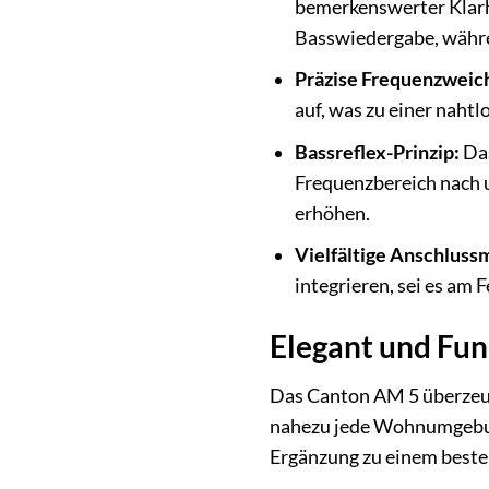
bemerkenswerter Klarhe
Basswiedergabe, währe
Präzise Frequenzweic
auf, was zu einer nah
Bassreflex-Prinzip:
Das
Frequenzbereich nach u
erhöhen.
Vielfältige Anschluss
integrieren, sei es am
Elegant und Fu
Das Canton AM 5 überzeugt
nahezu jede Wohnumgebung
Ergänzung zu einem best