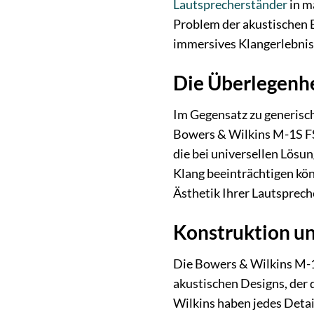
Lautsprecherständer
in m
Problem der akustischen B
immersives Klangerlebnis
Die Überlegenhei
Im Gegensatz zu generisch
Bowers & Wilkins M-1S FS 
die bei universellen Lösu
Klang beeinträchtigen könn
Ästhetik Ihrer Lautsprech
Konstruktion u
Die Bowers & Wilkins M-1S
akustischen Designs, der 
Wilkins haben jedes Deta