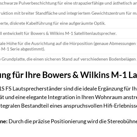
schwarze Pulverbeschichtung für eine strapazierfähige und ästhetisch 
uktion mit breiter Standfläche und integriertem Gewichtszentrum für m
ierte, diskrete Kabelführung für eine aufgeräumte Optik.
ll entwickelt für Bowers & Wilkins M-1 Satellitenlautsprecher.
le Höhe für die Ausrichtung auf die Hörposition (genaue Abmessungen si
e M-1 Serie abgestimmt).
e Grundplatte, die einen sicheren Stand auf verschiedenen Bodenbelägen 
ng für Ihre Bowers & Wilkins M-1 L
 FS Lautsprecherständer sind die ideale Ergänzung für Ihr
t und eine elegante Integration in Ihren Wohnraum anstr
gralen Bestandteil eines anspruchsvollen Hifi-Erlebniss
ne:
Durch die präzise Positionierung wird die Stereobühne