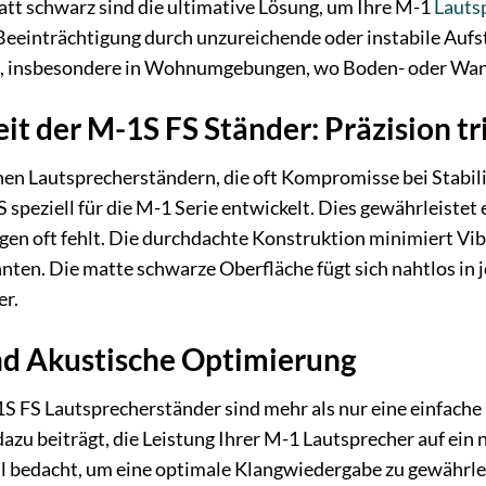
att schwarz sind die ultimative Lösung, um Ihre M-1
Lauts
eeinträchtigung durch unzureichende oder instabile Aufste
, insbesondere in Wohnumgebungen, wo Boden- oder Wandm
t der M-1S FS Ständer: Präzision tr
en Lautsprecherständern, die oft Kompromisse bei Stabili
speziell für die M-1 Serie entwickelt. Dies gewährleistet
ngen oft fehlt. Die durchdachte Konstruktion minimiert V
ten. Die matte schwarze Oberfläche fügt sich nahtlos in j
er.
nd Akustische Optimierung
 FS Lautsprecherständer sind mehr als nur eine einfache H
dazu beiträgt, die Leistung Ihrer M-1 Lautsprecher auf ei
il bedacht, um eine optimale Klangwiedergabe zu gewährle