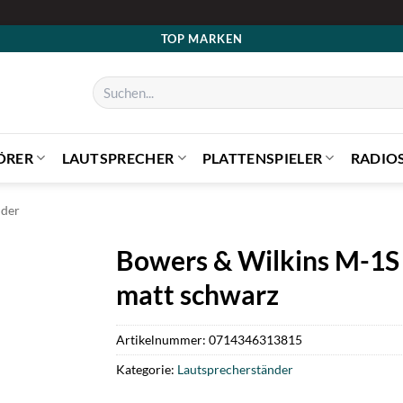
TOP MARKEN
Suchen
nach:
ÖRER
LAUTSPRECHER
PLATTENSPIELER
RADIO
nder
Bowers & Wilkins M-1S 
matt schwarz
Artikelnummer:
0714346313815
Kategorie:
Lautsprecherständer