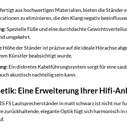
ertigt aus hochwertigen Materialien, bieten die Ständer ein
ationen zu eliminieren, die den Klang negativ beeinflusse
ng:
Spezielle Füße und eine durchdachte Gewichtsverteil
und umgekehrt.
 Höhe der Ständer ist präzise auf die ideale Hörachse abg
 vom Künstler beabsichtigt wurde.
ung:
Ein diskretes Kabelführungssystem sorgt für eine saub
auch akustisch nachteilig sein kann.
etik: Eine Erweiterung Ihrer Hifi-An
 FS Lautsprecherständer in matt schwarz ist nicht nur fu
e zurückhaltende, elegante Optik fügt sich harmonisch i
uf.