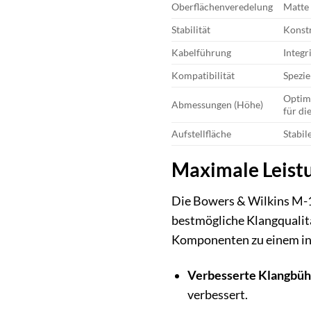
Oberflächenveredelung
Matte 
Stabilität
Konstr
Kabelführung
Integr
Kompatibilität
Spezie
Optima
Abmessungen (Höhe)
für di
Aufstellfläche
Stabil
Maximale Leistu
Die Bowers & Wilkins M-1S
bestmögliche Klangqualitä
Komponenten zu einem inte
Verbesserte Klangbüh
verbessert.