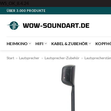
Zum
WS_OK_8.4.24
Inhalt
ÜBER 3.000 PRODUKTE
springen
HEIMKINO
HIFI
KABEL & ZUBEHÖR
KOPFH
Start
»
Lautsprecher
»
Lautsprecher-Zubehör
»
Lautsprecherstä