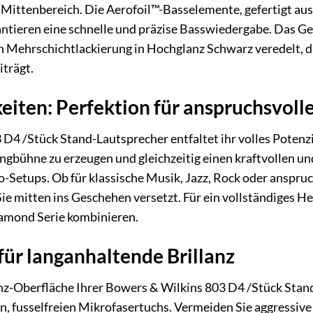
 Mittenbereich. Die Aerofoil™-Basselemente, gefertigt au
ntieren eine schnelle und präzise Basswiedergabe. Das Geh
 Mehrschichtlackierung in Hochglanz Schwarz veredelt, die
trägt.
eiten: Perfektion für anspruchsvo
D4 /Stück Stand-Lautsprecher entfaltet ihr volles Potenzi
angbühne zu erzeugen und gleichzeitig einen kraftvollen und
o-Setups. Ob für klassische Musik, Jazz, Rock oder anspruc
Sie mitten ins Geschehen versetzt. Für ein vollständiges 
amond Serie kombinieren.
für langanhaltende Brillanz
nz-Oberfläche Ihrer Bowers & Wilkins 803 D4 /Stück Stand
 fusselfreien Mikrofasertuchs. Vermeiden Sie aggressive 