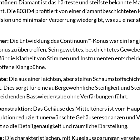
htöner:
Diamant ist das härteste und steifste bekannte Mat
. Die 803 D4 profitiert von einer diamantbeschichteten 
sion und minimaler Verzerrung wiedergibt, was zu einer 
ner:
Die Entwicklung des Continuum™-Konus war ein langjähr
nus zu übertreffen. Sein gewebtes, beschichtetes Gewebe 
 für die Klarheit von Stimmen und Instrumenten entschei
, offene Klangbühne.
te:
Die aus einer leichten, aber steifen Schaumstoffschic
. Dies sorgt für eine außergewöhnliche Steifigkeit und St
freichenden Basswiedergabe ohne Verfärbungen führt.
konstruktion:
Das Gehäuse des Mitteltöners ist vom Haup
ruktion reduziert unerwünschte Gehäuseresonanzen und Vib
 so die Detailgenauigkeit und räumliche Darstellung.
e:
Die charakteristischen, mit Kugelaussparungen versehen