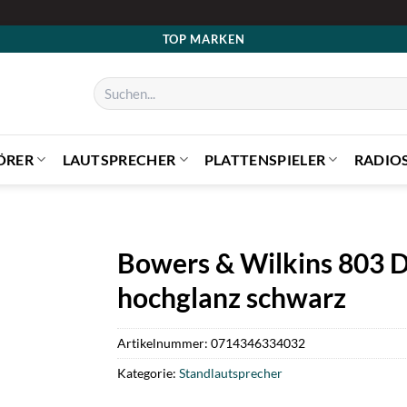
TOP MARKEN
Suchen
nach:
ÖRER
LAUTSPRECHER
PLATTENSPIELER
RADIO
Bowers & Wilkins 803 D
hochglanz schwarz
Artikelnummer:
0714346334032
Kategorie:
Standlautsprecher