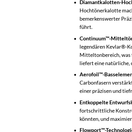
Diamantkalotten-Hoc
Hochtönerkalotte macht
bemerkenswerter Präzi
führt.
Continuum™-Mitteltö
legendären Kevlar®-Ko
Mitteltonbereich, was
liefert eine natürliche
Aerofoil™-Basselemen
Carbonfasern verstärkt
einer präzisen und tie
Entkoppelte Entwurfs
fortschrittliche Konst
könnten, und maximiert
Flowport™-Technologi