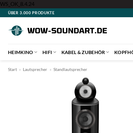
Zum
WS_OK_8.4.24
Inhalt
ÜBER 3.000 PRODUKTE
springen
HEIMKINO
HIFI
KABEL & ZUBEHÖR
KOPFH
Start
»
Lautsprecher
»
Standlautsprecher