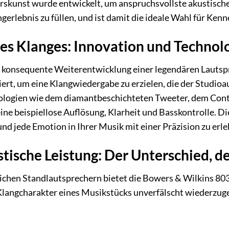
rskunst wurde entwickelt, um anspruchsvollste akustisc
erlebnis zu füllen, und ist damit die ideale Wahl für Ke
es Klanges: Innovation und Technol
 konsequente Weiterentwicklung einer legendären Lautspr
ert, um eine Klangwiedergabe zu erzielen, die der Studio
logien wie dem diamantbeschichteten Tweeter, dem Cont
ine beispiellose Auflösung, Klarheit und Basskontrolle. D
nd jede Emotion in Ihrer Musik mit einer Präzision zu erle
tische Leistung: Der Unterschied, d
ichen Standlautsprechern bietet die Bowers & Wilkins 80
n Klangcharakter eines Musikstücks unverfälscht wiederzu