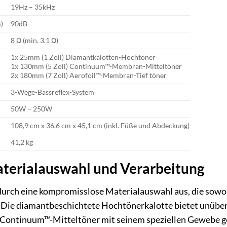
19Hz – 35kHz
)
90dB
8 Ω (min. 3.1 Ω)
1x 25mm (1 Zoll) Diamantkalotten-Hochtöner
1x 130mm (5 Zoll) Continuum™-Membran-Mitteltöner
2x 180mm (7 Zoll) Aerofoil™-Membran-Tief töner
3-Wege-Bassreflex-System
50W – 250W
108,9 cm x 36,6 cm x 45,1 cm (inkl. Füße und Abdeckung)
41,2 kg
terialauswahl und Verarbeitung
durch eine kompromisslose Materialauswahl aus, die sowoh
t. Die diamantbeschichtete Hochtönerkalotte bietet unübert
ontinuum™-Mitteltöner mit seinem speziellen Gewebe gew