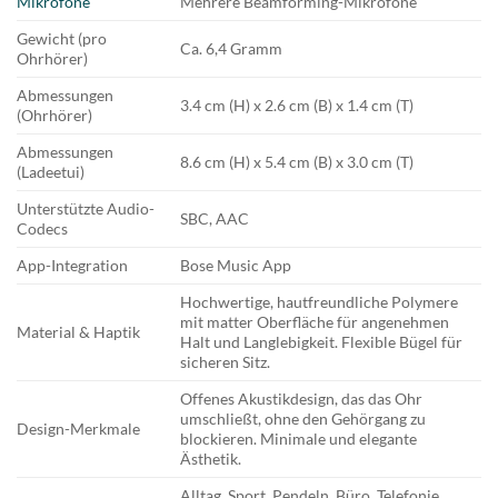
Mikrofone
Mehrere Beamforming-Mikrofone
Gewicht (pro
Ca. 6,4 Gramm
Ohrhörer)
Abmessungen
3.4 cm (H) x 2.6 cm (B) x 1.4 cm (T)
(Ohrhörer)
Abmessungen
8.6 cm (H) x 5.4 cm (B) x 3.0 cm (T)
(Ladeetui)
Unterstützte Audio-
SBC, AAC
Codecs
App-Integration
Bose Music App
Hochwertige, hautfreundliche Polymere
mit matter Oberfläche für angenehmen
Material & Haptik
Halt und Langlebigkeit. Flexible Bügel für
sicheren Sitz.
Offenes Akustikdesign, das das Ohr
umschließt, ohne den Gehörgang zu
Design-Merkmale
blockieren. Minimale und elegante
Ästhetik.
Alltag, Sport, Pendeln, Büro, Telefonie,