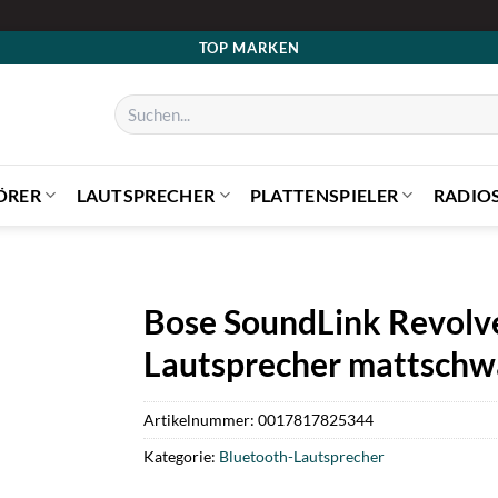
TOP MARKEN
Suchen
nach:
ÖRER
LAUTSPRECHER
PLATTENSPIELER
RADIO
Bose SoundLink Revolve
Lautsprecher mattschw
Artikelnummer:
0017817825344
Kategorie:
Bluetooth-Lautsprecher