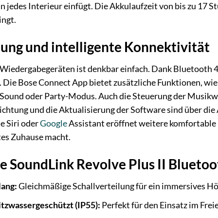
 in jedes Interieur einfügt. Die Akkulaufzeit von bis zu 17 
ingt.
nung und intelligente Konnektivität
Wiedergabegeräten ist denkbar einfach. Dank Bluetooth 4
n. Die Bose Connect App bietet zusätzliche Funktionen, wie
-Sound oder Party-Modus. Auch die Steuerung der Musikw
richtung und die Aktualisierung der Software sind über d
e Siri oder
Google
Assistant eröffnet weitere komfortable
ztes Zuhause macht.
se SoundLink Revolve Plus II Blueto
lang:
Gleichmäßige Schallverteilung für ein immersives Hör
itzwassergeschützt (IP55):
Perfekt für den Einsatz im Fre