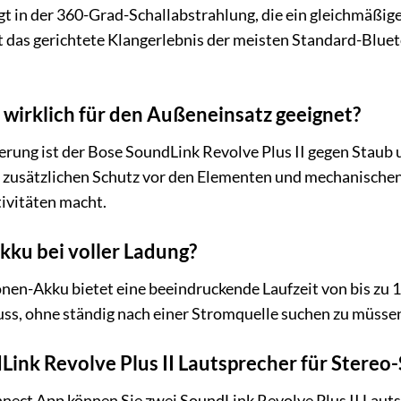
t in der 360-Grad-Schallabstrahlung, die ein gleichmäßig
ft das gerichtete Klangerlebnis der meisten Standard-Blue
r wirklich für den Außeneinsatz geeignet?
zierung ist der Bose SoundLink Revolve Plus II gegen Staub
zusätzlichen Schutz vor den Elementen und mechanischen 
ivitäten macht.
kku bei voller Ladung?
onen-Akku bietet eine beeindruckende Laufzeit von bis zu 
s, ohne ständig nach einer Stromquelle suchen zu müsse
Link Revolve Plus II Lautsprecher für Stereo
nnect App können Sie zwei SoundLink Revolve Plus II Lau