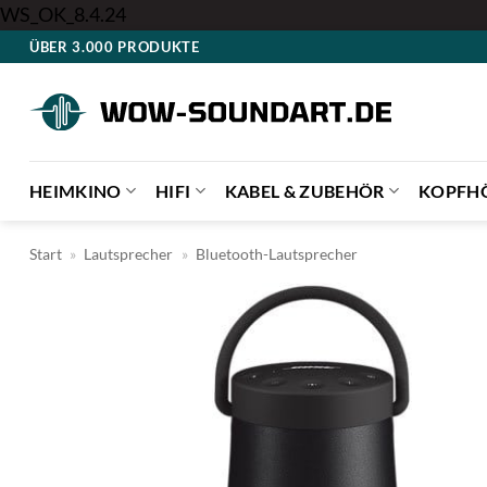
Zum
WS_OK_8.4.24
Inhalt
ÜBER 3.000 PRODUKTE
springen
HEIMKINO
HIFI
KABEL & ZUBEHÖR
KOPFH
Start
»
Lautsprecher
»
Bluetooth-Lautsprecher