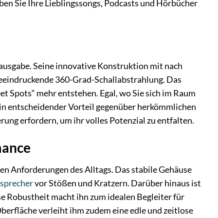
eben Sie Ihre Lieblingssongs, Podcasts und Hörbücher
ausgabe. Seine innovative Konstruktion mit nach
 beeindruckende 360-Grad-Schallabstrahlung. Das
eet Spots“ mehr entstehen. Egal, wo Sie sich im Raum
t ein entscheidender Vorteil gegenüber herkömmlichen
ung erfordern, um ihr volles Potenzial zu entfalten.
mance
den Anforderungen des Alltags. Das stabile Gehäuse
sprecher
vor Stößen und Kratzern. Darüber hinaus ist
ese Robustheit macht ihn zum idealen Begleiter für
berfläche verleiht ihm zudem eine edle und zeitlose