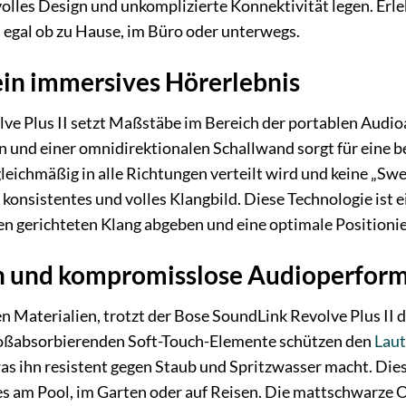
olles Design und unkomplizierte Konnektivität legen. Erl
 egal ob zu Hause, im Büro oder unterwegs.
ein immersives Hörerlebnis
ve Plus II setzt Maßstäbe im Bereich der portablen Audio
rn und einer omnidirektionalen Schallwand sorgt für eine
gleichmäßig in alle Richtungen verteilt wird und keine „Sw
n konsistentes und volles Klangbild. Diese Technologie is
en gerichteten Klang abgeben und eine optimale Positionier
n und kompromisslose Audioperfor
n Materialien, trotzt der Bose SoundLink Revolve Plus II 
toßabsorbierenden Soft-Touch-Elemente schützen den
Laut
 was ihn resistent gegen Staub und Spritzwasser macht. Di
es am Pool, im Garten oder auf Reisen. Die mattschwarze O