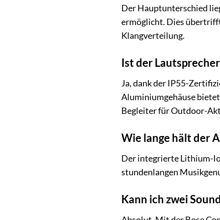
Der Hauptunterschied lieg
ermöglicht. Dies übertrif
Klangverteilung.
Ist der Lautspreche
Ja, dank der IP55-Zertifi
Aluminiumgehäuse bietet 
Begleiter für Outdoor-Akt
Wie lange hält der A
Der integrierte Lithium-I
stundenlangen Musikgenus
Kann ich zwei Sound
Absolut. Mit der Bose Co