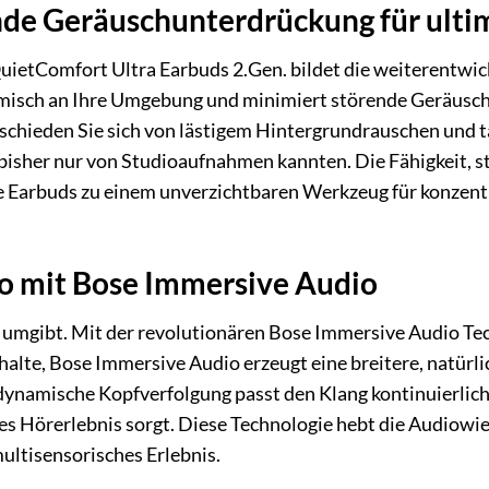
de Geräuschunterdrückung für ulti
ietComfort Ultra Earbuds 2.Gen. bildet die weiterentwick
misch an Ihre Umgebung und minimiert störende Geräusche m
schieden Sie sich von lästigem Hintergrundrauschen und t
ie bisher nur von Studioaufnahmen kannten. Die Fähigkeit, 
e Earbuds zu einem unverzichtbaren Werkzeug für konzent
o mit Bose Immersive Audio
e umgibt. Mit der revolutionären Bose Immersive Audio Te
alte, Bose Immersive Audio erzeugt eine breitere, natürli
dynamische Kopfverfolgung passt den Klang kontinuierlich
des Hörerlebnis sorgt. Diese Technologie hebt die Audiowi
multisensorisches Erlebnis.