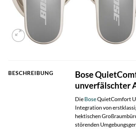
Bose QuietComfo
BESCHREIBUNG
unverfälschter 
Die
Bose
QuietComfort Ult
Integration von erstklas
hektischen Großraumbüro,
störenden Umgebungsgeräu