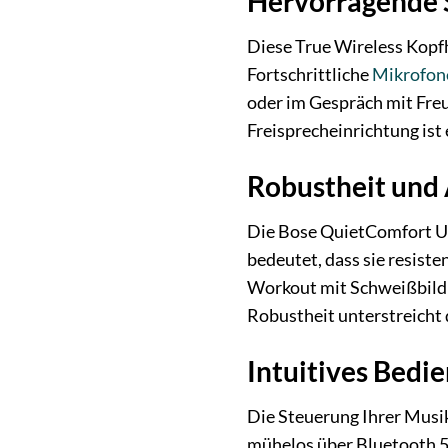
Hervorragende 
Diese True Wireless Kopfh
Fortschrittliche
Mikrofon
oder im Gespräch mit Freu
Freisprecheinrichtung ist 
Robustheit und 
Die Bose QuietComfort Ult
bedeutet, dass sie resist
Workout mit Schweißbildun
Robustheit unterstreicht 
Intuitives Bedi
Die Steuerung Ihrer Musik
mühelos über Bluetooth 5.