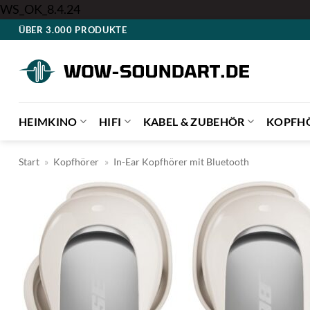
Zum
WS_OK_8.4.24
Inhalt
ÜBER 3.000 PRODUKTE
springen
HEIMKINO
HIFI
KABEL & ZUBEHÖR
KOPFH
Start
»
Kopfhörer
»
In-Ear Kopfhörer mit Bluetooth