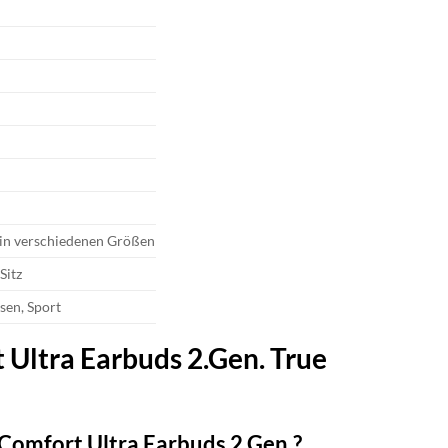
 in verschiedenen Größen
Sitz
sen, Sport
 Ultra Earbuds 2.Gen. True
Comfort Ultra Earbuds 2.Gen.?