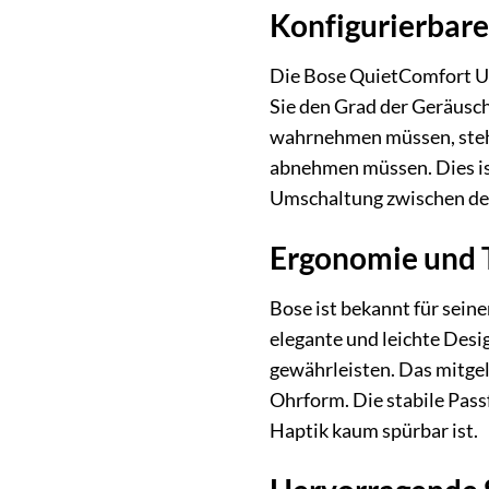
Konfigurierbar
Die Bose QuietComfort Ult
Sie den Grad der Geräusc
wahrnehmen müssen, steht
abnehmen müssen. Dies is
Umschaltung zwischen den 
Ergonomie und T
Bose ist bekannt für sei
elegante und leichte Desi
gewährleisten. Das mitgel
Ohrform. Die stabile Passf
Haptik kaum spürbar ist.