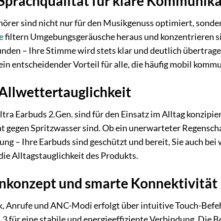
Sprachqualität für klare Kommunika
örer sind nicht nur für den Musikgenuss optimiert, sonder
e
filtern Umgebungsgeräusche heraus und konzentrieren si
nden – Ihre Stimme wird stets klar und deutlich übertrage
ein entscheidender Vorteil für alle, die häufig mobil komm
Allwettertauglichkeit
ra Earbuds 2.Gen. sind für den Einsatz im Alltag konzipier
ent gegen Spritzwasser sind. Ob ein unerwarteter Regensch
g – Ihre Earbuds sind geschützt und bereit, Sie auch bei
die Alltagstauglichkeit des Produkts.
enkonzept und smarte Konnektivität
, Anrufe und ANC-Modi erfolgt über intuitive Touch-Befeh
3 für eine stabile und energieeffiziente Verbindung. Die 