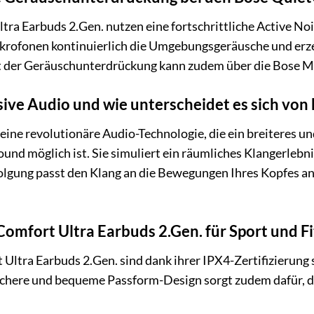
ra Earbuds 2.Gen. nutzen eine fortschrittliche Active No
ikrofonen kontinuierlich die Umgebungsgeräusche und erze
ät der Geräuschunterdrückung kann zudem über die Bose M
sive Audio und wie unterscheidet es sich v
ine revolutionäre Audio-Technologie, die ein breiteres und
d möglich ist. Sie simuliert ein räumliches Klangerlebnis,
gung passt den Klang an die Bewegungen Ihres Kopfes an,
Comfort Ultra Earbuds 2.Gen. für Sport und Fi
 Ultra Earbuds 2.Gen. sind dank ihrer IPX4-Zertifizierung
sichere und bequeme Passform-Design sorgt zudem dafür, d