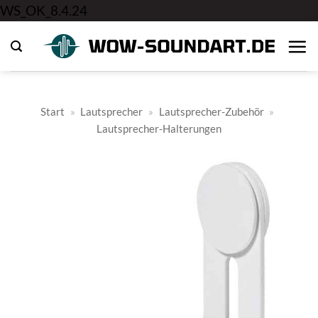
Zum
WS_OK_8.4.24
Inhalt
springen
Start
»
Lautsprecher
»
Lautsprecher-Zubehör
»
Lautsprecher-Halterungen