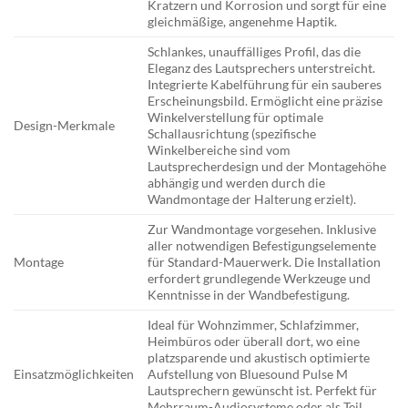
Kratzern und Korrosion und sorgt für eine
gleichmäßige, angenehme Haptik.
Schlankes, unauffälliges Profil, das die
Eleganz des Lautsprechers unterstreicht.
Integrierte Kabelführung für ein sauberes
Erscheinungsbild. Ermöglicht eine präzise
Winkelverstellung für optimale
Design-Merkmale
Schallausrichtung (spezifische
Winkelbereiche sind vom
Lautsprecherdesign und der Montagehöhe
abhängig und werden durch die
Wandmontage der Halterung erzielt).
Zur Wandmontage vorgesehen. Inklusive
aller notwendigen Befestigungselemente
Montage
für Standard-Mauerwerk. Die Installation
erfordert grundlegende Werkzeuge und
Kenntnisse in der Wandbefestigung.
Ideal für Wohnzimmer, Schlafzimmer,
Heimbüros oder überall dort, wo eine
platzsparende und akustisch optimierte
Einsatzmöglichkeiten
Aufstellung von Bluesound Pulse M
Lautsprechern gewünscht ist. Perfekt für
Mehrraum-Audiosysteme oder als Teil