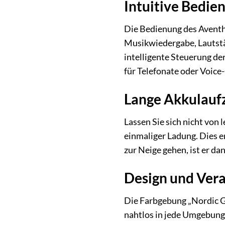
Intuitive Bedie
Die Bedienung des Aventho
Musikwiedergabe, Lautstär
intelligente Steuerung de
für Telefonate oder Voice
Lange Akkulauf
Lassen Sie sich nicht von
einmaliger Ladung. Dies e
zur Neige gehen, ist er d
Design und Vera
Die Farbgebung „Nordic Gr
nahtlos in jede Umgebung 