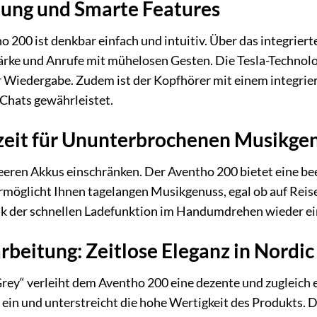
nung und Smarte Features
 200 ist denkbar einfach und intuitiv. Über das integrier
ke und Anrufe mit mühelosen Gesten. Die Tesla-Technologi
r Wiedergabe. Zudem ist der Kopfhörer mit einem integrie
-Chats gewährleistet.
zeit für Ununterbrochenen Musikge
 leeren Akkus einschränken. Der Aventho 200 bietet eine b
rmöglicht Ihnen tagelangen Musikgenuss, egal ob auf Reise
ank der schnellen Ladefunktion im Handumdrehen wieder ei
rbeitung: Zeitlose Eleganz in Nordic
ey“ verleiht dem Aventho 200 eine dezente und zugleich ed
ein und unterstreicht die hohe Wertigkeit des Produkts.