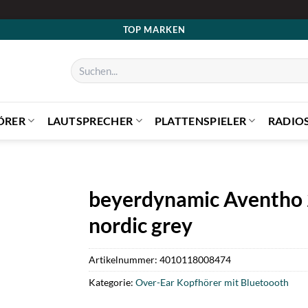
TOP MARKEN
Suchen
nach:
ÖRER
LAUTSPRECHER
PLATTENSPIELER
RADIO
beyerdynamic Aventho 
nordic grey
Artikelnummer:
4010118008474
Kategorie:
Over-Ear Kopfhörer mit Bluetoooth