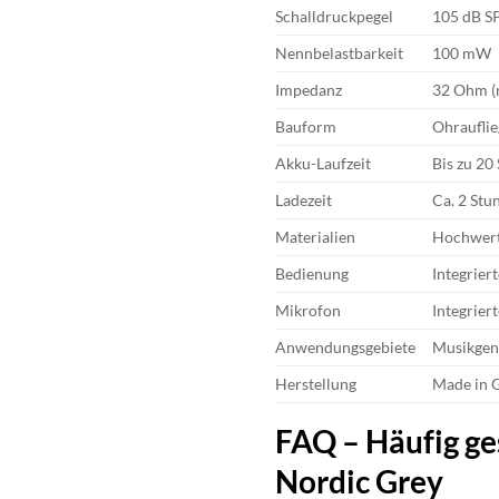
Schalldruckpegel
105 dB SP
Nennbelastbarkeit
100 mW
Impedanz
32 Ohm (
Bauform
Ohrauflie
Akku-Laufzeit
Bis zu 20
Ladezeit
Ca. 2 Stu
Materialien
Hochwert
Bedienung
Integrier
Mikrofon
Integrier
Anwendungsgebiete
Musikgenu
Herstellung
Made in G
FAQ – Häufig ge
Nordic Grey