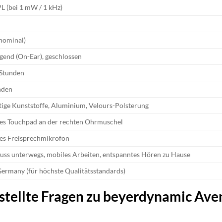
L (bei 1 mW / 1 kHz)
nominal)
gend (On-Ear), geschlossen
 Stunden
nden
ige Kunststoffe, Aluminium, Velours-Polsterung
tes Touchpad an der rechten Ohrmuschel
tes Freisprechmikrofon
ss unterwegs, mobiles Arbeiten, entspanntes Hören zu Hause
ermany (für höchste Qualitätsstandards)
stellte Fragen zu beyerdynamic Av