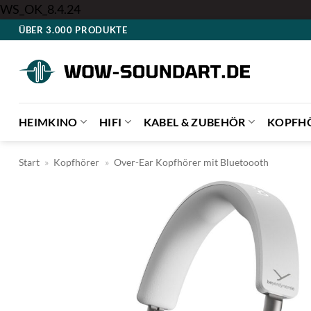
Zum
WS_OK_8.4.24
Inhalt
ÜBER 3.000 PRODUKTE
springen
HEIMKINO
HIFI
KABEL & ZUBEHÖR
KOPFH
Start
»
Kopfhörer
»
Over-Ear Kopfhörer mit Bluetoooth