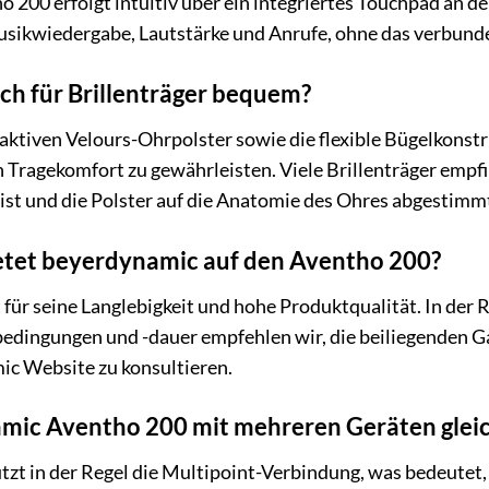
 200 erfolgt intuitiv über ein integriertes Touchpad an 
usikwiedergabe, Lautstärke und Anrufe, ohne das verbun
uch für Brillenträger bequem?
tiven Velours-Ohrpolster sowie die flexible Bügelkonstru
 Tragekomfort zu gewährleisten. Viele Brillenträger empf
 ist und die Polster auf die Anatomie des Ohres abgestimmt
etet beyerdynamic auf den Aventho 200?
für seine Langlebigkeit und hohe Produktqualität. In der R
edingungen und -dauer empfehlen wir, die beiliegenden Ga
mic Website zu konsultieren.
mic Aventho 200 mit mehreren Geräten glei
zt in der Regel die Multipoint-Verbindung, was bedeutet,