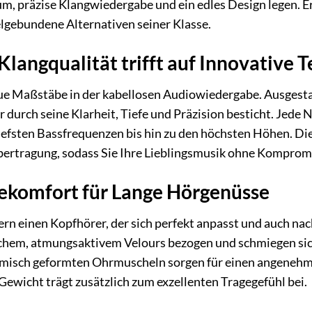
um, präzise Klangwiedergabe und ein edles Design legen. 
belgebundene Alternativen seiner Klasse.
langqualität trifft auf Innovative 
e Maßstäbe in der kabellosen Audiowiedergabe. Ausgestat
r durch seine Klarheit, Tiefe und Präzision besticht. Jede
efsten Bassfrequenzen bis hin zu den höchsten Höhen. Die 
Übertragung, sodass Sie Ihre Lieblingsmusik ohne Kompro
ekomfort für Lange Hörgenüsse
rn einen Kopfhörer, der sich perfekt anpasst und auch n
hem, atmungsaktivem Velours bezogen und schmiegen sich s
misch geformten Ohrmuscheln sorgen für einen angenehmen
Gewicht trägt zusätzlich zum exzellenten Tragegefühl bei.