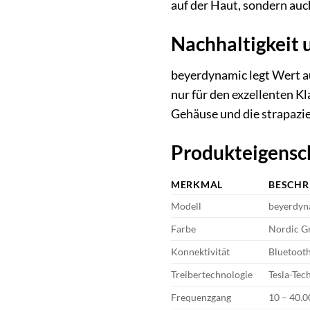
auf der Haut, sondern auc
Nachhaltigkeit 
beyerdynamic legt Wert a
nur für den exzellenten K
Gehäuse und die strapazie
Produkteigensc
MERKMAL
BESCHR
Modell
beyerdyn
Farbe
Nordic G
Konnektivität
Bluetoot
Treibertechnologie
Tesla-Tec
Frequenzgang
10 – 40.0