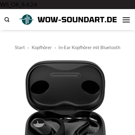
Zum
WS_OK_8.4.24
Inhalt
springen
Start
»
Kopfhörer
»
In-Ear Kopfhörer mit Bluetooth