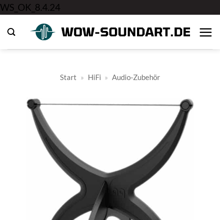
Zum
WS_OK_8.4.24
Inhalt
springen
Start
»
HiFi
»
Audio-Zubehör