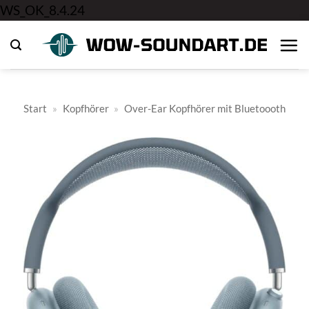
Zum
WS_OK_8.4.24
Inhalt
springen
Start
»
Kopfhörer
»
Over-Ear Kopfhörer mit Bluetoooth