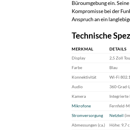
Büroumgebung ein. Seine 
Kompromisse bei der Funk
Anspruch an ein langlebi
Technische Spez
MERKMAL
DETAILS
Display
2,5 Zoll To
Farbe
Blau
Konnektivität
Wi-Fi 802.1
Audio
360-Grad-L
Kamera
Integriert
Mikrofone
Fernfeld-M
Stromversorgung
Netzteil
(im
Abmessungen (ca.)
Höhe: 9,7 