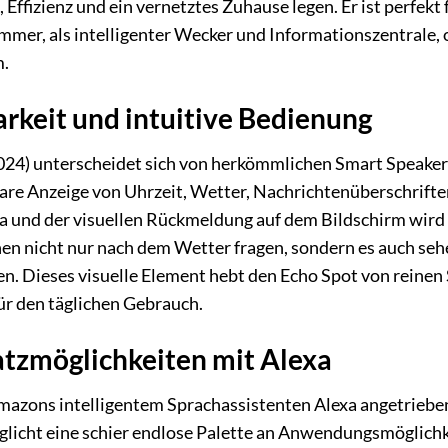
, Effizienz und ein vernetztes Zuhause legen. Er ist perfe
zimmer, als intelligenter Wecker und Informationszentrale, 
.
arkeit und intuitive Bedienung
4) unterscheidet sich von herkömmlichen Smart Speakern d
klare Anzeige von Uhrzeit, Wetter, Nachrichtenüberschrif
 und der visuellen Rückmeldung auf dem Bildschirm wird d
nen nicht nur nach dem Wetter fragen, sondern es auch sehe
lgen. Dieses visuelle Element hebt den Echo Spot von reine
ür den täglichen Gebrauch.
satzmöglichkeiten mit Alexa
azons intelligentem Sprachassistenten Alexa angetrieben,
glicht eine schier endlose Palette an Anwendungsmöglichk