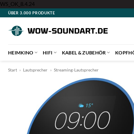
Zum
WS_OK_8.4.24
Inhalt
ÜBER 3.000 PRODUKTE
springen
HEIMKINO
HIFI
KABEL & ZUBEHÖR
KOPFH
Start
»
Lautsprecher
»
Streaming-Lautsprecher