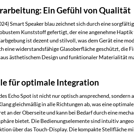
rarbeitung: Ein Gefühl von Qualität
24) Smart Speaker blau zeichnet sich durch eine sorgfält
robustem Kunststoff gefertigt, der eine angenehme Haptik v
Farbgebung ist dezent und stilvoll, was dem Gerät eine mo
ch eine widerstandsfähige Glasoberfläche geschützt, die Fi
aus ästhetischem Design und funktionaler Materialität ma
 für optimale Integration
es Echo Spot ist nicht nur optisch ansprechend, sondern 
Klang gleichmäßig in alle Richtungen ab, was eine optimale
kret an der Oberseite und kann bei Bedarf durch eine mec
phäre bietet. Die Bedienungselemente sind intuitiv ange
aktion über das Touch-Display. Die kompakte Stellfläche mi