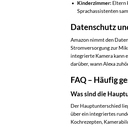
Kinderzimmer:
Eltern 
Sprachassistenten sam
Datenschutz und 
Amazon nimmt den Datensch
Stromversorgung zur Mikro
integrierte Kamera kann e
darüber, wann Alexa zuhö
FAQ – Häufig ge
Was sind die Haupt
Der Hauptunterschied lieg
über ein integriertes run
Kochrezepten, Kamerabilde