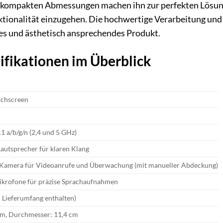
kompakten Abmessungen machen ihn zur perfekten Lösung fü
tionalität einzugehen. Die hochwertige Verarbeitung und 
ges und ästhetisch ansprechendes Produkt.
ifikationen im Überblick
uchscreen
1 a/b/g/n (2,4 und 5 GHz)
autsprecher für klaren Klang
e Kamera für Videoanrufe und Überwachung (mit manueller Abdeckung)
ikrofone für präzise Sprachaufnahmen
 Lieferumfang enthalten)
cm, Durchmesser: 11,4 cm