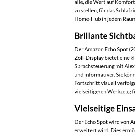
alle, die Wert auf Komfort
zu stellen, für das Schlaf
Home-Hub in jedem Raum
Brillante Sichtb
Der Amazon Echo Spot (202
Zoll-Display bietet eine 
Sprachsteuerung mit Alexa
und informativer. Sie kön
Fortschritt visuell verfo
vielseitigeren Werkzeug f
Vielseitige Ein
Der Echo Spot wird von Am
erweitert wird. Dies ermö