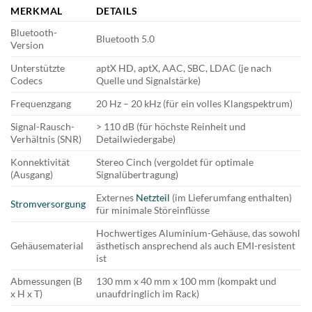
MERKMAL
DETAILS
Bluetooth-
Bluetooth 5.0
Version
Unterstützte
aptX HD, aptX, AAC, SBC, LDAC (je nach
Codecs
Quelle und Signalstärke)
Frequenzgang
20 Hz – 20 kHz (für ein volles Klangspektrum)
Signal-Rausch-
> 110 dB (für höchste Reinheit und
Verhältnis (SNR)
Detailwiedergabe)
Konnektivität
Stereo Cinch (vergoldet für optimale
(Ausgang)
Signalübertragung)
Externes
Netzteil
(im Lieferumfang enthalten)
Stromversorgung
für minimale Störeinflüsse
Hochwertiges Aluminium-Gehäuse, das sowohl
Gehäusematerial
ästhetisch ansprechend als auch EMI-resistent
ist
Abmessungen (B
130 mm x 40 mm x 100 mm (kompakt und
x H x T)
unaufdringlich im Rack)