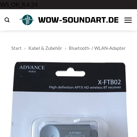
Zum
WS_OK_8.4.24
Inhalt
springen
Start
»
Kabel & Zubehör
»
Bluetooth- / WLAN-Adapter