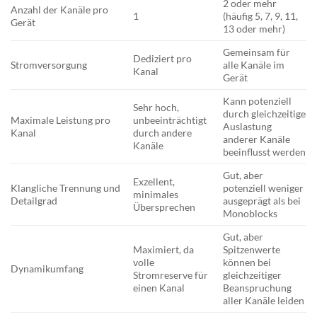
2 oder mehr
Anzahl der Kanäle pro
1
(häufig 5, 7, 9, 11,
Gerät
13 oder mehr)
Gemeinsam für
Dediziert pro
Stromversorgung
alle Kanäle im
Kanal
Gerät
Kann potenziell
Sehr hoch,
durch gleichzeitige
Maximale Leistung pro
unbeeinträchtigt
Auslastung
Kanal
durch andere
anderer Kanäle
Kanäle
beeinflusst werden
Gut, aber
Exzellent,
Klangliche Trennung und
potenziell weniger
minimales
Detailgrad
ausgeprägt als bei
Übersprechen
Monoblocks
Gut, aber
Maximiert, da
Spitzenwerte
volle
können bei
Dynamikumfang
Stromreserve für
gleichzeitiger
einen Kanal
Beanspruchung
aller Kanäle leiden