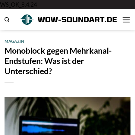
Zum
WS_OK_8.4.24
Inhalt
springen
MAGAZIN
Monoblock gegen Mehrkanal-
Endstufen: Was ist der
Unterschied?